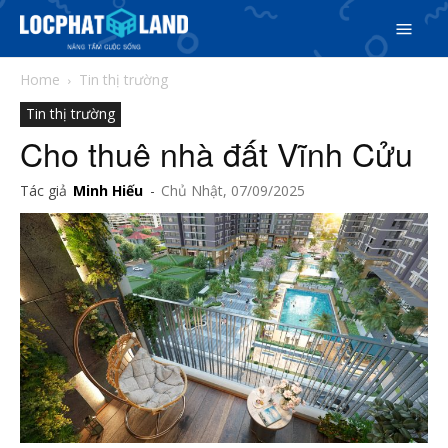
Home
Tin thị trường
Tin thị trường
Cho thuê nhà đất Vĩnh Cửu
Tác giả
Minh Hiếu
-
Chủ Nhật, 07/09/2025
Search
Search
Phiên bản cập nhật V3
& tìm kiếm nhanh chóng hơn
5/5
(1 Review)
Trang chủ
Dự án