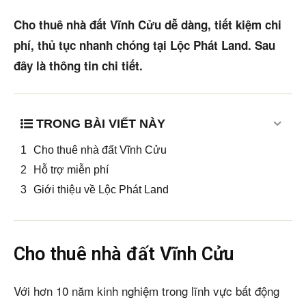
Mua bán
Cho thuê nhà đất Vĩnh Cửu dễ dàng, tiết kiệm chi
Cho thuê
phí, thủ tục nhanh chóng tại Lộc Phát Land. Sau
đây là thông tin chi tiết.
Thị trường
Liên hệ
TRONG BÀI VIẾT NÀY
Cho thuê nhà đất Vĩnh Cửu
Search
Hỗ trợ miễn phí
Giới thiệu về Lộc Phát Land
5/5
(1 Review)
Cho thuê nhà đất Vĩnh Cửu
Với hơn 10 năm kinh nghiệm trong lĩnh vực bất động