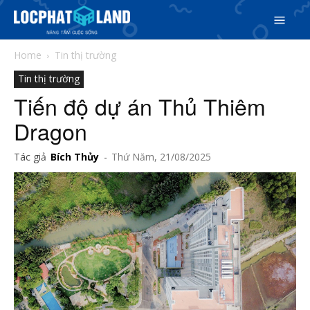
Home
Tin thị trường
Tin thị trường
Tiến độ dự án Thủ Thiêm
Dragon
Search
Tác giả
Bích Thủy
-
Thứ Năm, 21/08/2025
Search
Phiên bản cập nhật V3
& tìm kiếm nhanh chóng hơn
5/5
(6 Reviews)
Trang chủ
Dự án