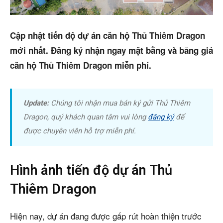
Mua bán
Cho thuê
Cập nhật tiến độ dự án căn hộ Thủ Thiêm Dragon
mới nhất. Đăng ký nhận ngay mặt bằng và bảng giá
Thị trường
căn hộ Thủ Thiêm Dragon miễn phí.
Liên hệ
Update:
Chúng tôi nhận mua bán ký gửi Thủ Thiêm
Search
Dragon, quý khách quan tâm vui lòng
đăng ký
để
được chuyên viên hỗ trợ miễn phí.
5/5
(6 Reviews)
Hình ảnh tiến độ dự án Thủ
Thiêm Dragon
Hiện nay, dự án đang được gấp rút hoàn thiện trước