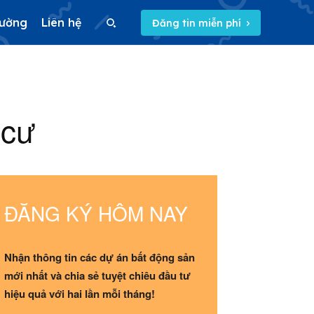
rường
Liên hệ
Đăng tin miễn phí
Search
 cư
Search
5/5
(1 Review)
ĐĂNG KÝ HÔM NAY
Nhận thông tin các dự án bất động sản
mới nhất và chia sẻ tuyệt chiêu đầu tư
hiệu quả với hai lần mỗi tháng!