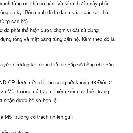
 cạnh từng căn hộ đã bán. Và kích thước này phải
đồng đã ký. Bên cạnh đó là danh sách các căn hộ
 từng căn hộ).
sơ đồ phải thể hiện được phạm vi đất sử dụng
dựng tổng và mặt bằng từng căn hộ. Kèm theo đó là
chuyển nhượng khi nhận thủ tục cấp sổ hồng cho căn
n bản cập nhật V3
/NĐ-CP được sửa đổi, bổ sung bởi khoản 46 Điều 2
iếm nhanh chóng hơn
à Môi trường có trách nhiệm kiểm tra hiện trạng.
hi nhận được hồ sơ hợp lệ.
 chủ
à Môi trường có trách nhiệm gửi:
ủ đầu tư dự án