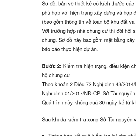
Sơ đồ, bản vẽ thiết kế có kích thước các
phù hợp với hiện trạng xây dựng và hợp 
(bao gồm thông tin về toàn bộ khu đất và
Với trường hợp nhà chung cư thì đòi hỏi 
chung. Sơ đồ này bao gồm mặt bằng xây 
báo cáo thực hiện dự án.
Kiểm tra hiện trạng, điều kiện 
Bước 2:
Phiê
hộ chung cư
Theo khoản 2 Điều 72 Nghị định 43/2014
& tìm k
Nghị định 01/2017/NĐ-CP. Sở Tài nguyên v
Quá trình này không quá 30 ngày kể từ k
Trang
Sau khi đã kiểm tra xong Sở Tài nguyên v
Dự án
Thông báo kết quả kiểm tra lại cho ch