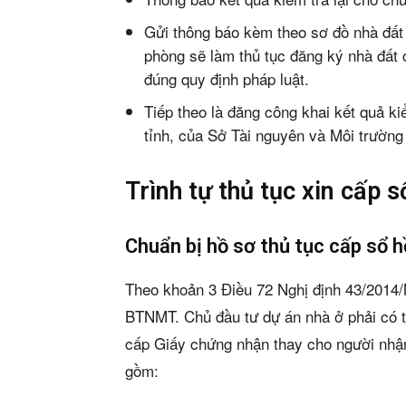
Mua b
Gửi thông báo kèm theo sơ đồ nhà đất 
Cho t
phòng sẽ làm thủ tục đăng ký nhà đất 
đúng quy định pháp luật.
Thị tr
Tiếp theo là đăng công khai kết quả ki
Liên h
tỉnh, của Sở Tài nguyên và Môi trường 
Trình tự thủ tục xin cấp 
Chuẩn bị hồ sơ thủ tục cấp sổ 
5/5
(1 Review
Theo khoản 3 Điều 72 Nghị định 43/2014
BTNMT. Chủ đầu tư dự án nhà ở phải có t
cấp Giấy chứng nhận thay cho người nhậ
gồm: