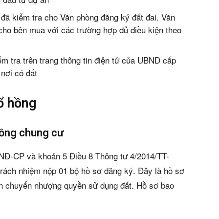
án
đã kiểm tra cho Văn phòng đăng ký đất đai. Văn
huê
cho bên mua với các trường hợp đủ điều kiện theo
ường
ểm tra trên trang thông tin điện tử của UBND cấp
ệ
nơi có đất
sổ hồng
hồng chung cư
)
/NĐ-CP và khoản 5 Điều 8 Thông tư 4/2014/TT-
rách nhiệm nộp 01 bộ hồ sơ đăng ký. Đây là hồ sơ
n chuyển nhượng quyền sử dụng đất. Hồ sơ bao