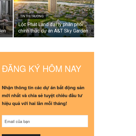
TIN THỊ TRƯỜNG
Lộc Phát Land đại lý phân phối
den
chính thức dự án A&T Sky Garden
ĐĂNG KÝ HÔM NAY
Nhận thông tin các dự án bất động sản
mới nhất và chia sẻ tuyệt chiêu đầu tư
hiệu quả với hai lần mỗi tháng!
Email của bạn