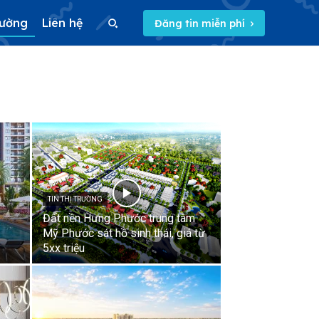
rường
Liên hệ
Đăng tin miễn phí
Search
Search
TIN THỊ TRƯỜNG
Đất nền Hưng Phước trung tâm
Mỹ Phước sát hồ sinh thái, giá từ
5xx triệu