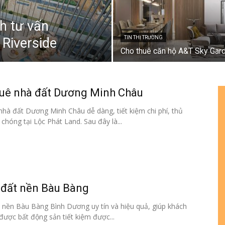
h tư vấn
TIN THỊ TRƯỜNG
 Riverside
Cho thuê căn hộ A&T Sky Gar
uê nhà đất Dương Minh Châu
nhà đất Dương Minh Châu dễ dàng, tiết kiệm chi phí, thủ
chóng tại Lộc Phát Land. Sau đây là...
n bản cập nhật V3
iếm nhanh chóng hơn
 đất nền Bàu Bàng
t nền Bàu Bàng Bình Dương uy tín và hiệu quả, giúp khách
 chủ
được bất động sản tiết kiệm được...