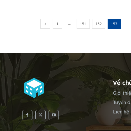
...
1
151
152
153
Về ch
Giới thi
Tuyển 
Liên hệ