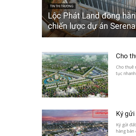
TIN THỊ TRƯỜNG
Lộc Phát Land đồng hàn
chiến lược dự án Serena
Cho th
Cho thuê 
tục nhanh 
Phiê
& tìm k
Ký gửi
Ký gửi đấ
Trang
hàng bán 