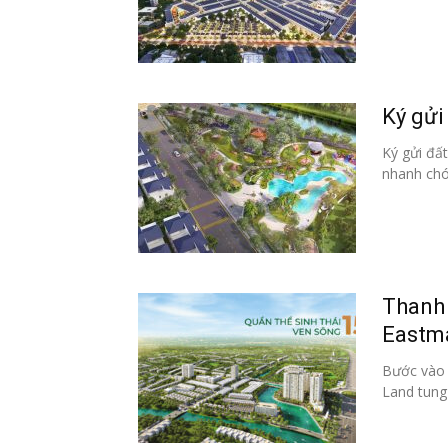
Dự án
Mua b
Cho t
Ký gửi
Ký gửi đất
Thị tr
nhanh chó
Liên h
Thanh 
Eastma
Bước vào 
Land tung 