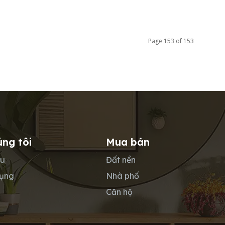
Page 153 of 153
úng tôi
Mua bán
ệu
Đất nền
dụng
Nhà phố
Căn hộ