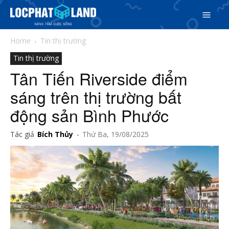
Home
Tin thị trường
Tin thị trường
Tân Tiến Riverside điểm
sáng trên thị trường bất
động sản Bình Phước
Search
Tác giả
Bích Thủy
-
Thứ Ba, 19/08/2025
Search
Phiên bản cập nhật V3
& tìm kiếm nhanh chóng hơn
5/5
(2 Reviews)
Trang chủ