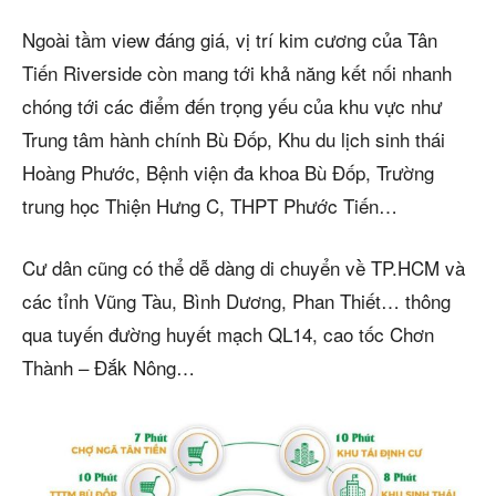
Ngoài tầm view đáng giá, vị trí kim cương của Tân
Tiến Riverside còn mang tới khả năng kết nối nhanh
chóng tới các điểm đến trọng yếu của khu vực như
Trung tâm hành chính Bù Đốp, Khu du lịch sinh thái
Hoàng Phước, Bệnh viện đa khoa Bù Đốp, Trường
trung học Thiện Hưng C, THPT Phước Tiến…
Cư dân cũng có thể dễ dàng di chuyển về TP.HCM và
các tỉnh Vũng Tàu, Bình Dương, Phan Thiết… thông
qua tuyến đường huyết mạch QL14, cao tốc Chơn
Thành – Đắk Nông…