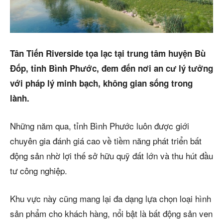
Dự án
Mua bán
Cho thuê
Tân Tiến Riverside tọa lạc tại trung tâm huyện Bù
Đốp, tỉnh Bình Phước, đem đến nơi an cư lý tưởng
Thị trường
với pháp lý minh bạch, không gian sống trong
Liên hệ
lành.
Những năm qua, tỉnh Bình Phước luôn được giới
Search
chuyên gia đánh giá cao về tiềm năng phát triển bất
động sản nhờ lợi thế sở hữu quỹ đất lớn và thu hút đầu
5/5
(2 Reviews)
tư công nghiệp.
Khu vực này cũng mang lại đa dạng lựa chọn loại hình
sản phẩm cho khách hàng, nổi bật là bất động sản ven