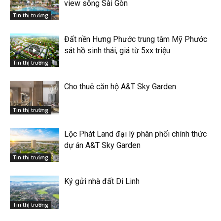
view sông Sài Gòn
Tin thị trường
Đất nền Hưng Phước trung tâm Mỹ Phước
sát hồ sinh thái, giá từ 5xx triệu
Tin thị trường
Cho thuê căn hộ A&T Sky Garden
Tin thị trường
Lộc Phát Land đại lý phân phối chính thức
dự án A&T Sky Garden
Tin thị trường
Ký gửi nhà đất Di Linh
Tin thị trường