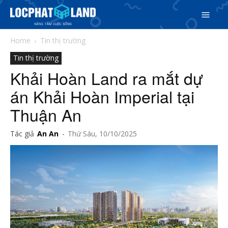
Home
Tin thị trường
Tin thị trường
Khải Hoàn Land ra mắt dự
án Khải Hoàn Imperial tại
Thuận An
Search
Tác giả
An An
-
Thứ Sáu, 10/10/2025
Search
Phiên bản cập nhật V3
& tìm kiếm nhanh chóng hơn
5/5
(36 Reviews)
Trang chủ
Dự án