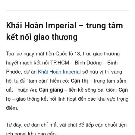
Khải Hoàn Imperial – trung tâm
kết nối giao thương
Tọa lạc ngay mặt tiền Quốc lộ 13, trục giao thương
huyết mạch kết nối TP.HCM – Bình Dương – Bình
Phước, dự án
Khải Hoàn Imperial
sở hữu vị trí vàng
hội tụ đủ “tam cận” hiếm có:
– trung tâm sầm
Cận thị
uất Thuận An;
– liền kề sông Sài Gòn;
Cận giang
Cận
– giao thông kết nối linh hoạt đến các khu vực trọng
lộ
điểm.
Từ đây, cư dân chỉ mất vài phút để tiếp cận chuỗi tiện
ích ngoại khu cao cấp: