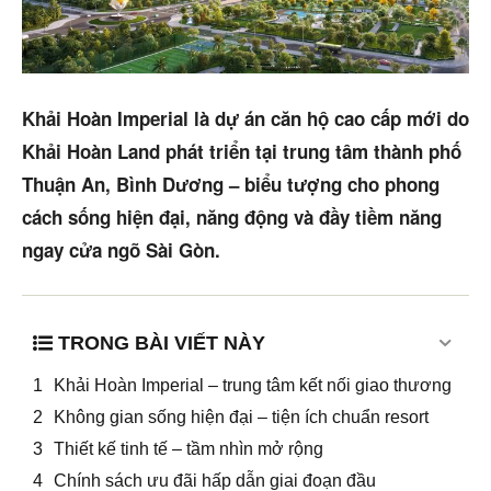
Mua bán
Cho thuê
Khải Hoàn Imperial là dự án căn hộ cao cấp mới do
Thị trường
Khải Hoàn Land phát triển tại trung tâm thành phố
Thuận An, Bình Dương – biểu tượng cho phong
Liên hệ
cách sống hiện đại, năng động và đầy tiềm năng
ngay cửa ngõ Sài Gòn.
Search
5/5
(36 Reviews)
TRONG BÀI VIẾT NÀY
Khải Hoàn Imperial – trung tâm kết nối giao thương
Không gian sống hiện đại – tiện ích chuẩn resort
Thiết kế tinh tế – tầm nhìn mở rộng
Chính sách ưu đãi hấp dẫn giai đoạn đầu