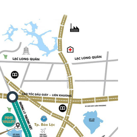
n bản cập nhật V3
iếm nhanh chóng hơn
 chủ