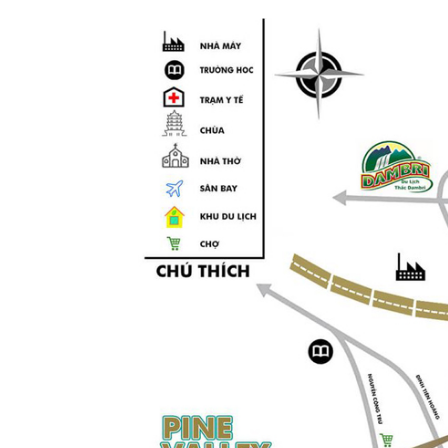
Phiê
& tìm k
Trang
Dự án