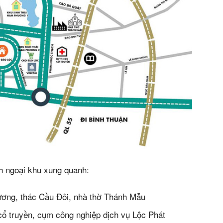
án
huê
ường
ệ
s)
ch ngoại khu xung quanh:
ương, thác Cầu Đôi, nhà thờ Thánh Mẫu
cổ truyền, cụm công nghiệp dịch vụ Lộc Phát