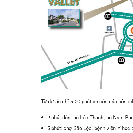
Mua b
Cho t
Thị tr
Liên h
5/5
(6 Review
Từ dự án chỉ 5-20 phút để đến các tiện í
2 phút đến: hồ Lộc Thanh, hồ Nam Ph
5 phút: chợ Bảo Lộc, bệnh viện Y học 