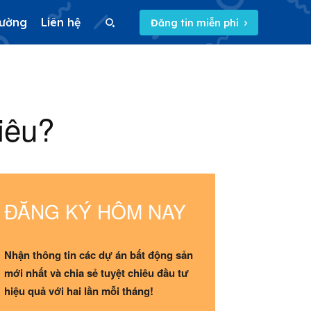
rường
Liên hệ
Đăng tin miễn phí
Search
iêu?
Search
5/5
(6 Reviews)
ĐĂNG KÝ HÔM NAY
Nhận thông tin các dự án bất động sản
mới nhất và chia sẻ tuyệt chiêu đầu tư
hiệu quả với hai lần mỗi tháng!