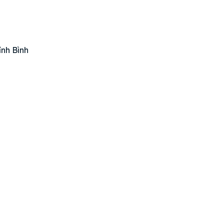
án
huê
ỉnh Bình
ường
ệ