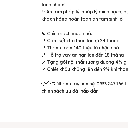
trình nhà ở
✨ An tâm pháp lý: pháp lý minh bạch, d
khách hàng hoàn toàn an tâm sinh lời
💎 Chính sách mua nhà:
📍 Cam kết cho thuê lại tới 24 tháng
📍 Thanh toán 140 triệu là nhận nhà
📍 Hỗ trợ vay ân hạn lên đến 18 tháng
📍 Tặng gói nội thất tương đương 4% giá
📍 Chiết khấu khủng lên đến 9% khi tha
ên bản cập nhật V3
💥💥💥 Nhanh tay liên hệ: 0933.247.166
iếm nhanh chóng hơn
chính sách ưu đãi hấp dẫn!
 chủ