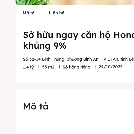
Mô tả
Liên hệ
Sở hữu ngay căn hộ Hona
khủng 9%
Số 32-34 Bình Thung, phường Bình An, TP Dĩ An, tỉnh B
24/10/2025
1,4 tỷ
53 m2
Sổ hồng riêng
Mô tả