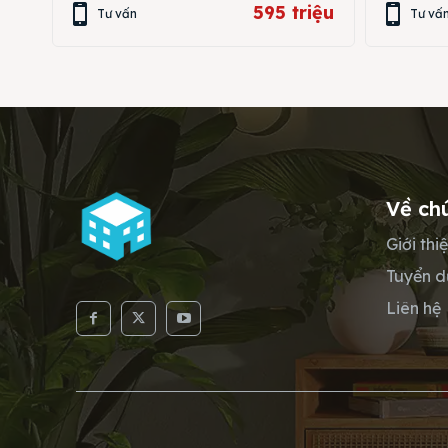
595 triệu
Tư vấn
Tư vấ
Về ch
Giới thi
Tuyển 
Liên hệ