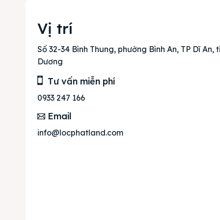
Mua b
Vị trí
Cho t
Số 32-34 Bình Thung, phường Bình An, TP Dĩ An, t
Thị tr
Dương
Tư vấn miễn phí
Liên h
0933 247 166
Email
info@locphatland.com