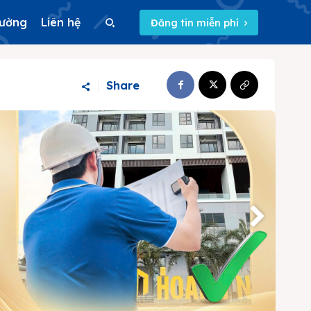
rường
Liên hệ
Đăng tin miễn phí
Search
Share
Search