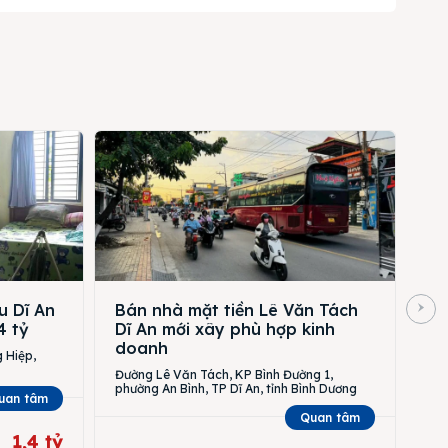
u Dĩ An
Bán nhà mặt tiền Lê Văn Tách
4 tỷ
Dĩ An mới xây phù hợp kinh
doanh
 Hiệp,
Đường Lê Văn Tách, KP Bình Đường 1,
phường An Bình, TP Dĩ An, tỉnh Bình Dương
uan tâm
Quan tâm
1,4 tỷ