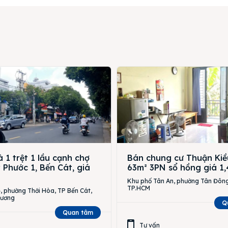
 1 trệt 1 lầu cạnh chợ
Bán chung cư Thuận Kiề
Phước 1, Bến Cát, giá
63m² 3PN sổ hồng giá 1,
Khu phố Tân An, phường Tân Đông
TP.HCM
 phường Thới Hòa, TP Bến Cát,
Dương
Q
Quan tâm
Tư vấn