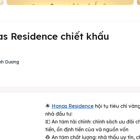
s Residence chiết khấu
ình Dương
🌟
Honas Residence
hội tụ tiêu chí vàn
nhà đầu tư:
💵 An tâm tài chính: chính sách ưu đãi c
tiền, ổn định tiền của và nguồn vốn
👷 An tâm chất lượng: nhà thầu uy tín,