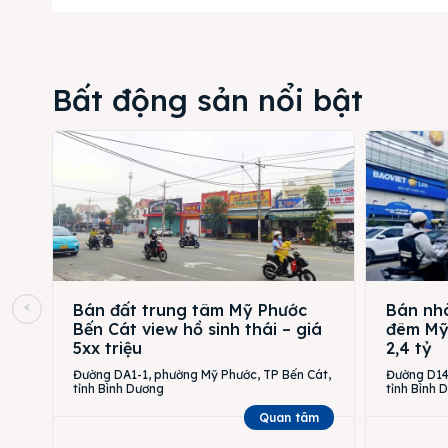
Bất động sản nổi bật
Bán đất trung tâm Mỹ Phước
Bán nhà
Bến Cát view hồ sinh thái – giá
đêm Mỹ 
5xx triệu
2,4 tỷ
Đường DA1-1, phường Mỹ Phước, TP Bến Cát,
Đường D14,
tỉnh Bình Dương
tỉnh Bình 
Quan tâm