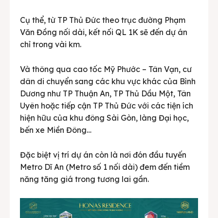
Cụ thể, từ TP Thủ Đức theo trục đường Phạm
Văn Đồng nối dài, kết nối QL 1K sẽ đến dự án
chỉ trong vài km.
Và thông qua cao tốc Mỹ Phước – Tân Vạn, cư
dân di chuyển sang các khu vực khác của Bình
Dương như TP Thuận An, TP Thủ Dầu Một, Tân
Uyên hoặc tiếp cận TP Thủ Đức với các tiện ích
hiện hữu của khu đông Sài Gòn, làng Đại học,
bến xe Miền Đông…
Đặc biệt vị trí dự án còn là nơi đón đầu tuyến
Metro Dĩ An (Metro số 1 nối dài) đem đến tiềm
năng tăng giá trong tương lai gần.