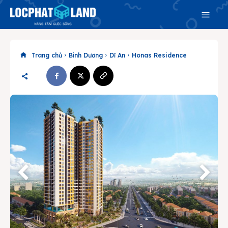
Trang chủ
Bình Dương
Dĩ An
Honas Residence
Search
Search
Phiên bản cập nhật V3
& tìm kiếm nhanh chóng hơn