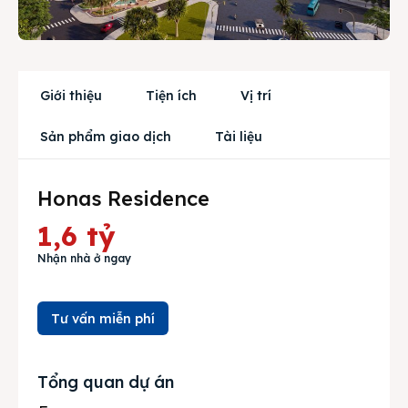
Trang chủ
Dự án
Giới thiệu
Tiện ích
Vị trí
Mua bán
Sản phẩm giao dịch
Tài liệu
Cho thuê
Thị trường
Honas Residence
Liên hệ
1,6 tỷ
Nhận nhà ở ngay
Search
Tư vấn miễn phí
Tổng quan dự án