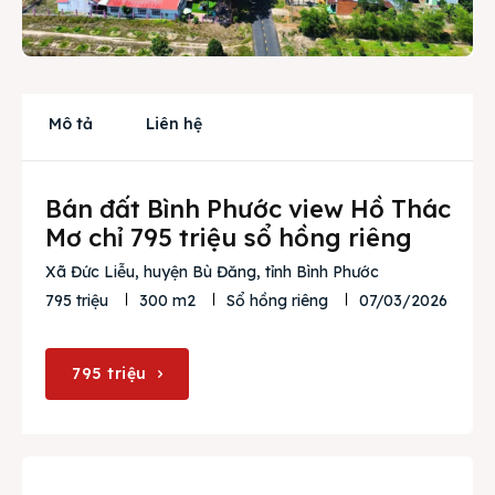
Cho thuê
Thị trường
Liên hệ
Mô tả
Liên hệ
Bán đất Bình Phước view Hồ Thác
Search
Mơ chỉ 795 triệu sổ hồng riêng
Xã Đức Liễu, huyện Bù Đăng, tỉnh Bình Phước
07/03/2026
795 triệu
300 m2
Sổ hồng riêng
795 triệu