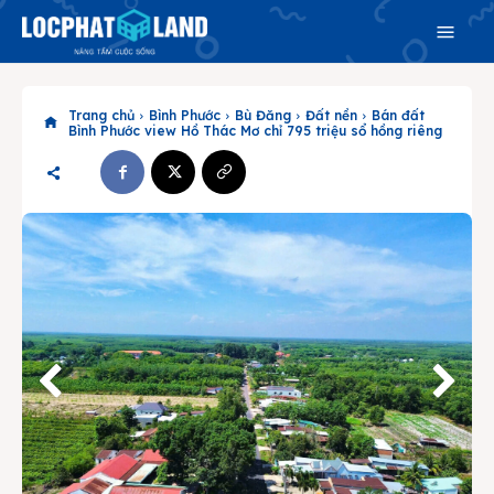
Trang chủ
Bình Phước
Bù Đăng
Đất nền
Bán đất
Bình Phước view Hồ Thác Mơ chỉ 795 triệu sổ hồng riêng
Search
Search
Phiên bản cập nhật V3
& tìm kiếm nhanh chóng hơn
Trang chủ
Dự án
Mua bán