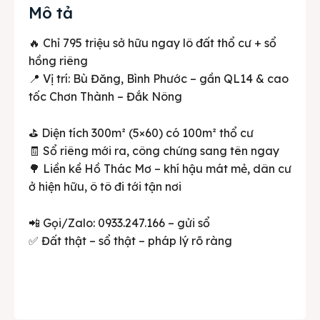
Mô tả
🔥 Chỉ 795 triệu sở hữu ngay lô đất thổ cư + sổ
hồng riêng
📍 Vị trí: Bù Đăng, Bình Phước – gần QL14 & cao
tốc Chơn Thành – Đắk Nông
⛳ Diện tích 300m² (5×60) có 100m² thổ cư
🧾 Sổ riêng mới ra, công chứng sang tên ngay
🌳 Liền kề Hồ Thác Mơ – khí hậu mát mẻ, dân cư
ở hiện hữu, ô tô đi tới tận nơi
📲 Gọi/Zalo: 0933.247.166 – gửi sổ
✅ Đất thật – sổ thật – pháp lý rõ ràng