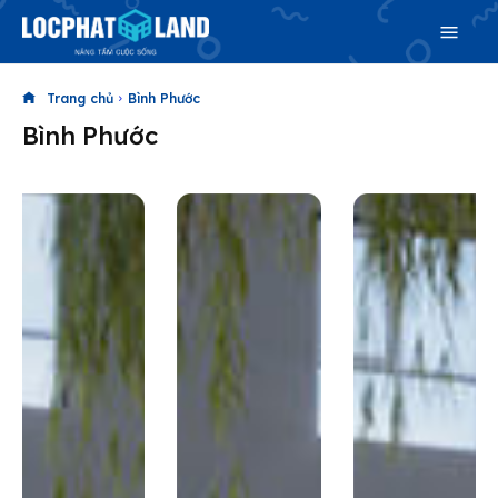
Trang chủ
Bình Phước
Bình Phước
Search
Search
Phiên bản cập nhật V3
& tìm kiếm nhanh chóng hơn
Trang chủ
Dự án
Mua bán
Cho thuê