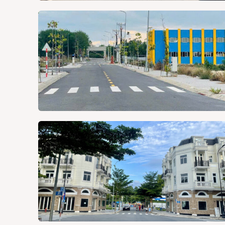
Thị tr
Liên h