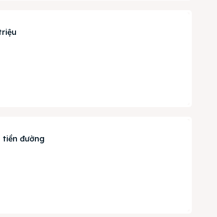
triệu
g
Search
 tiền đường