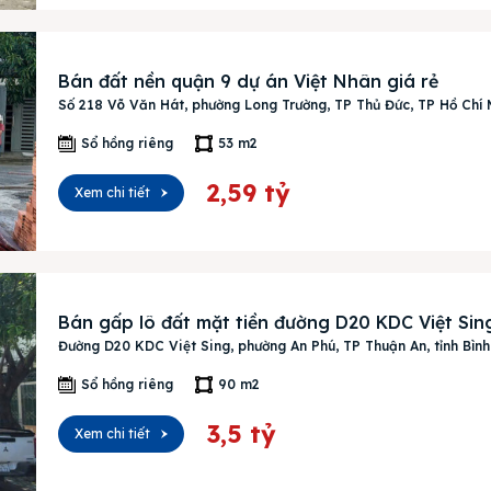
Bán đất nền quận 9 dự án Việt Nhân giá rẻ
Số 218 Võ Văn Hát, phường Long Trường, TP Thủ Đức, TP Hồ Chí 
Sổ hồng riêng
53 m2
ên bản cập nhật V3
2,59 tỷ
Xem chi tiết
iếm nhanh chóng hơn
 chủ
Bán gấp lô đất mặt tiền đường D20 KDC Việt Sin
Đường D20 KDC Việt Sing, phường An Phú, TP Thuận An, tỉnh Bìn
Sổ hồng riêng
90 m2
án
3,5 tỷ
Xem chi tiết
huê