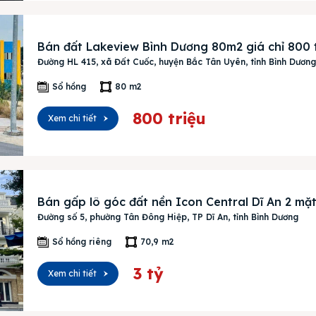
ường
ệ
Bán đất Lakeview Bình Dương 80m2 giá chỉ 800 
Đường HL 415, xã Đất Cuốc, huyện Bắc Tân Uyên, tỉnh Bình Dươn
Sổ hồng
80 m2
800 triệu
Xem chi tiết
Bán gấp lô góc đất nền Icon Central Dĩ An 2 mặt
Đường số 5, phường Tân Đông Hiệp, TP Dĩ An, tỉnh Bình Dương
Sổ hồng riêng
70,9 m2
3 tỷ
Xem chi tiết