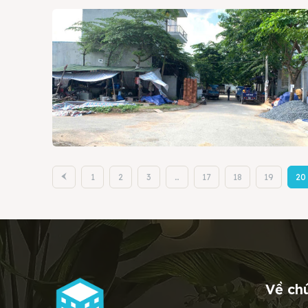
1
2
3
…
17
18
19
20
Về ch