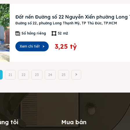
Đất nền Đường số 22 Nguyễn Xiển phường Long
Đường số 22, phường Long Thạnh Mỹ, TP Thủ Đức, TP.HCM
Sổ hồng riêng
52 m2
3,25 tỷ
Xem chi tiết
21
22
23
24
25
úng tôi
Mua bán