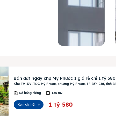
Bán đất ngay chợ Mỹ Phước 1 giá rẻ chỉ 1 tỷ 580
Khu TM-DV-TĐC Mỹ Phước, phường Mỹ Phước, TP Bến Cát, tỉnh B
Sổ hồng riêng
135 m2
1 tỷ 580
Xem chi tiết