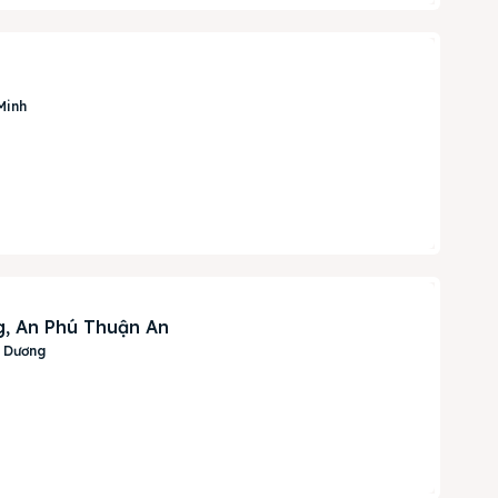
Minh
g, An Phú Thuận An
h Dương