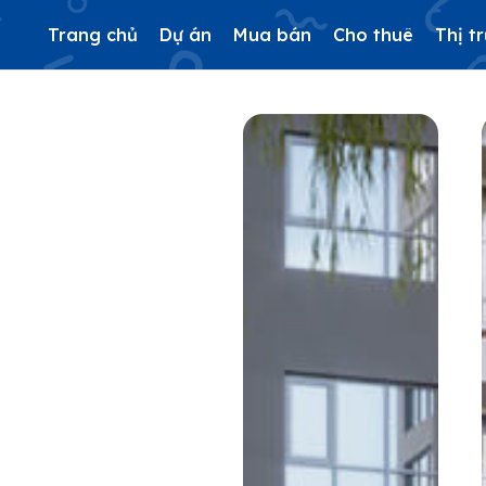
Trang chủ
Dự án
Mua bán
Cho thuê
Thị t