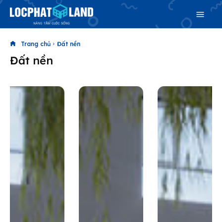
Trang chủ
Đất nền
Đất nền
Search
Search
Phiên bản cập nhật V3
& tìm kiếm nhanh chóng hơn
Trang chủ
Dự án
Mua bán
Cho thuê