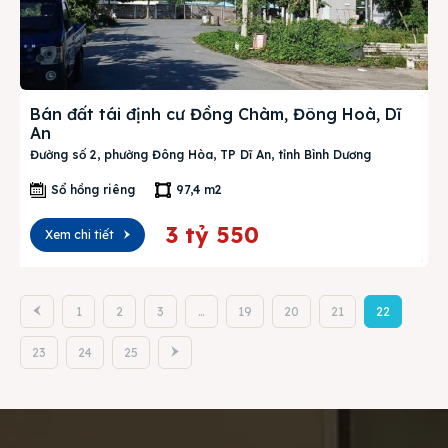
Bán đất tái định cư Đồng Chàm, Đông Hoà, Dĩ
An
Đường số 2, phường Đông Hòa, TP Dĩ An, tỉnh Bình Dương
Sổ hồng riêng
97,4 m2
3 tỷ 550
Xem chi tiết
1
2
3
…
19
20
21
22
23
24
25