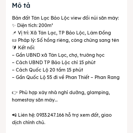
Mô tả
Bán đất Tân Lạc Bảo Lộc view đồi núi săn mây:
✨ Diện tích: 200m²
📌 Vị trí: Xã Tân Lạc, TP Bảo Lộc, Lâm Đồng
📜 Pháp lý: Sổ hồng riêng, công chứng sang tên
🔰 Kết nối:
– Gần UBND xã Tân Lạc, chợ, trường học
– Cách UBND TP Bảo Lộc chỉ 15 phút
– Cách Quốc Lộ 20 tầm 15 phút
– Gần Quốc Lộ 55 đi về Phan Thiết – Phan Rang
👉 Phù hợp xây nhà nghỉ dưỡng, glamping,
homestay săn mây…
📲 Liên hệ: 0933.247.166 hỗ trợ xem đất, giao
dịch chính chủ.