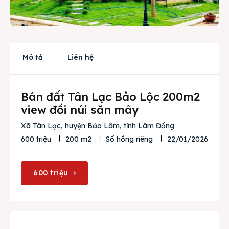
Cho thuê
Thị trường
Liên hệ
Mô tả
Liên hệ
Bán đất Tân Lạc Bảo Lộc 200m2
Search
view đồi núi săn mây
Xã Tân Lạc, huyện Bảo Lâm, tỉnh Lâm Đồng
22/01/2026
600 triệu
200 m2
Sổ hồng riêng
600 triệu