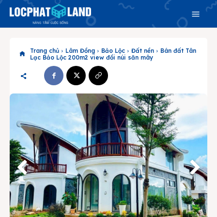
Trang chủ
Lâm Đồng
Bảo Lộc
Đất nền
Bán đất Tân
Lạc Bảo Lộc 200m2 view đồi núi săn mây
Search
Search
Phiên bản cập nhật V3
& tìm kiếm nhanh chóng hơn
Trang chủ
Dự án
Mua bán