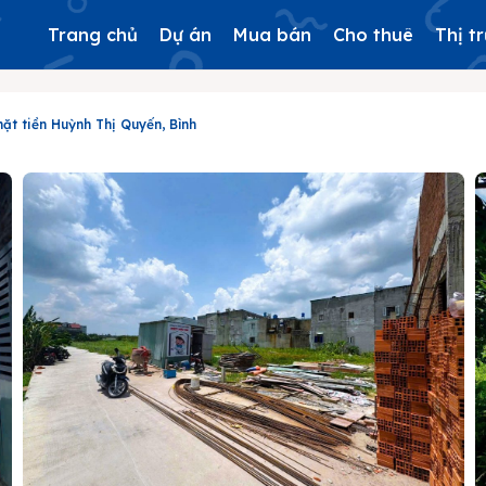
Trang chủ
Dự án
Mua bán
Cho thuê
Thị t
ặt tiền Huỳnh Thị Quyến, Bình