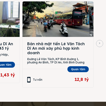
u Dĩ An
Bán nhà mặt tiền Lê Văn Tách
43 tỷ
Dĩ An mới xây phù hợp kinh
doanh
 Hiệp,
Đường Lê Văn Tách, KP Bình Đường 1,
phường An Bình, TP Dĩ An, tỉnh Bình Dương
uan tâm
Quan tâm
1,43 tỷ
12,8 tỷ
Tư vấn