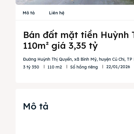
Mô tả
Liên hệ
Bán đất mặt tiền Huỳnh 
110m² giá 3,35 tỷ
Đường Huỳnh Thị Quyến, xã Bình Mỹ, huyện Củ Chi, TP 
22/01/2026
3 tỷ 350
110 m2
Sổ hồng riêng
Mô tả