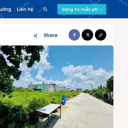
rường
Liên hệ
Đăng tin miễn phí
Search
Share
Search