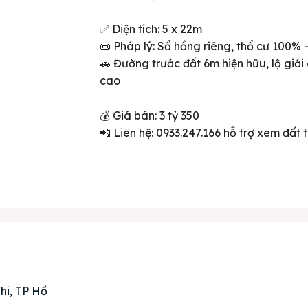
✅ Diện tích: 5 x 22m
📜 Pháp lý: Sổ hồng riêng, thổ cư 100%
🚗 Đường trước đất 6m hiện hữu, lộ giớ
cao
💰 Giá bán: 3 tỷ 350
📲 Liên hệ: 0933.247.166 hỗ trợ xem đất t
ên bản cập nhật V3
iếm nhanh chóng hơn
 chủ
án
hi, TP Hồ