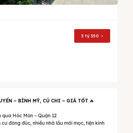
3 tỷ 350
YẾN – BÌNH MỸ, CỦ CHI – GIÁ TỐT
🔥
m qua Hóc Môn – Quận 12
cư đông đúc, nhiều nhà lầu mới mọc, tiện kinh