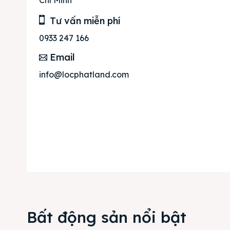
Cho t
Tư vấn miễn phí
Thị tr
0933 247 166
Liên h
Email
info@locphatland.com
Bất động sản nổi bật