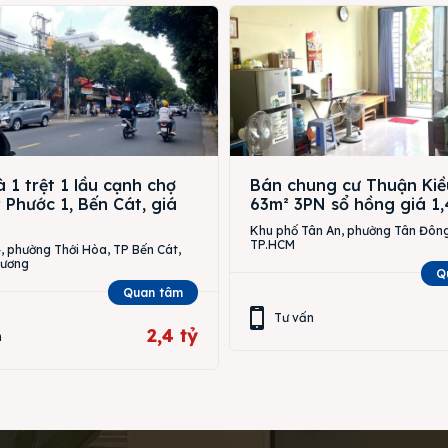
 1 trệt 1 lầu cạnh chợ
Bán chung cư Thuận Kiề
Phước 1, Bến Cát, giá
63m² 3PN sổ hồng giá 1,
Khu phố Tân An, phường Tân Đông
TP.HCM
 phường Thới Hòa, TP Bến Cát,
Dương
Q
Quan tâm
Tư vấn
2,4 tỷ
n