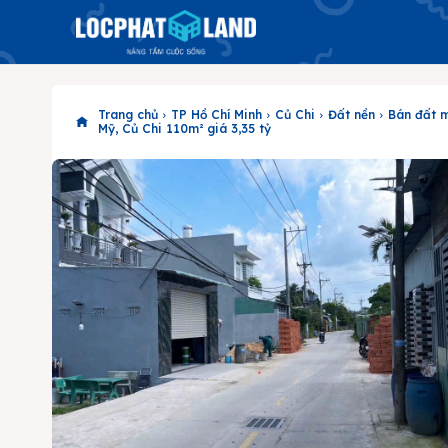
Trang chủ
TP Hồ Chí Minh
Củ Chi
Đất nền
Bán đất m
Mỹ, Củ Chi 110m² giá 3,35 tỷ