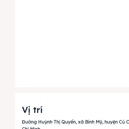
Phi
& tìm k
Trang
Dự án
Vị trí
Mua b
Đường Huỳnh Thị Quyến, xã Bình Mỹ, huyện Củ C
Chí Minh