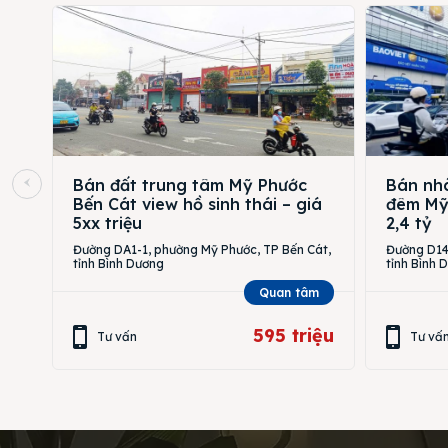
Bán đất trung tâm Mỹ Phước
Bán nhà
Bến Cát view hồ sinh thái – giá
đêm Mỹ 
5xx triệu
2,4 tỷ
Đường DA1-1, phường Mỹ Phước, TP Bến Cát,
Đường D14,
tỉnh Bình Dương
tỉnh Bình 
Quan tâm
595 triệu
Tư vấn
Tư vấ