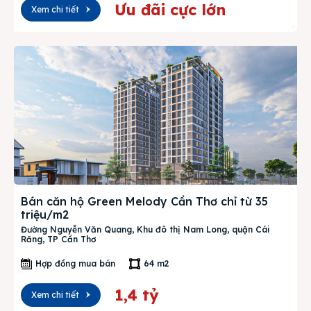
Ưu đãi cực lớn
Xem chi tiết
Bán căn hộ Green Melody Cần Thơ chỉ từ 35
triệu/m2
Đường Nguyễn Văn Quang, Khu đô thị Nam Long, quận Cái
Răng, TP Cần Thơ
Hợp đồng mua bán
64 m2
1,4 tỷ
Xem chi tiết