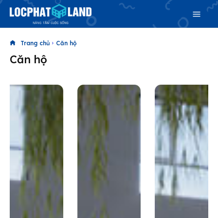
Trang chủ
Căn hộ
Căn hộ
Search
Search
Phiên bản cập nhật V3
& tìm kiếm nhanh chóng hơn
Trang chủ
Dự án
Mua bán
Cho thuê