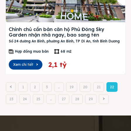
Chính chủ cần bán căn hộ Phú Đông Sky
Garden nhận nhà ngay, bao sang tên
Số 24 đường An Bình, phường An Bình, TP Dĩ An, tỉnh Bình Dương
Hợp đồng mua bán
68 m2
2,1 tỷ
Xem chi tiết
1
2
3
…
19
20
21
22
23
24
25
…
27
28
29