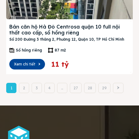
Bán căn hộ Hà Đô Centrosa quận 10 full nội
thất cao cấp, sổ hồng riêng
Số 200 Đường 3 tháng 2, Phường 12, Quận 10, TP Hồ Chí Minh
Sổ hồng riêng
87 m2
11 tỷ
Xem chi tiết
1
2
3
4
…
27
28
29