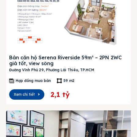
Bán căn hộ Serena Riverside 59m² – 2PN 2WC
giá tốt, view sông
Đường Vĩnh Phú 29, Phường Lái Thiêu, TP.HCM
Hợp đồng mua bán
59 m2
2,1 tỷ
Xem chi tiết