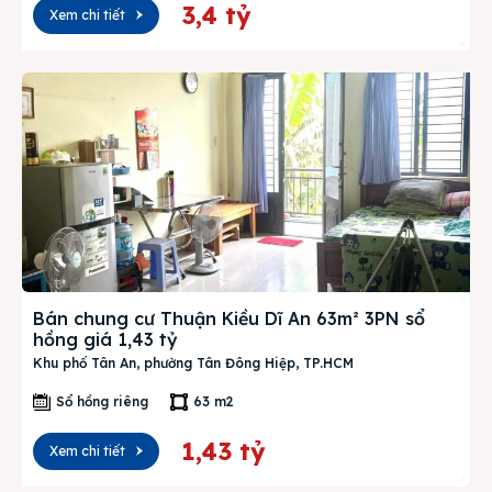
3,4 tỷ
Xem chi tiết
Bán chung cư Thuận Kiều Dĩ An 63m² 3PN sổ
hồng giá 1,43 tỷ
Khu phố Tân An, phường Tân Đông Hiệp, TP.HCM
Sổ hồng riêng
63 m2
1,43 tỷ
Xem chi tiết