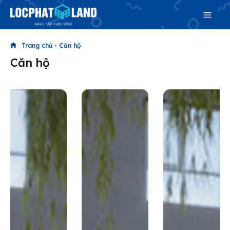
Trang chủ
Căn hộ
Căn hộ
Search
Search
Phiên bản cập nhật V3
& tìm kiếm nhanh chóng hơn
Trang chủ
Dự án
Mua bán
Cho thuê