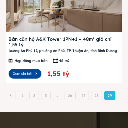
Bán căn hộ A&K Tower 1PN+1 – 48m² giá chỉ
1,55 tỷ
Đường An Phú 17, phường An Phú, TP Thuận An, tỉnh Bình Dương
Hợp đồng mua bán
48 m2
1,55 tỷ
Xem chi tiết
1
2
3
…
26
27
28
29