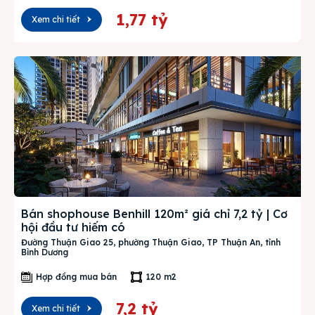
1,77 tỷ
Xem chi tiết
Bán shophouse Benhill 120m² giá chỉ 7,2 tỷ | Cơ
hội đầu tư hiếm có
Đường Thuận Giao 25, phường Thuận Giao, TP Thuận An, tỉnh
Bình Dương
Hợp đồng mua bán
120 m2
7,2 tỷ
Xem chi tiết