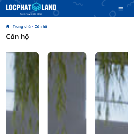
Trang chủ
Căn hộ
Căn hộ
Search
Search
Phiên bản cập nhật V3
& tìm kiếm nhanh chóng hơn
Trang chủ
Dự án
Mua bán
Cho thuê