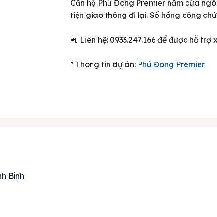
Căn hộ Phú Đông Premier nằm cửa ngõ T
tiện giao thông đi lại. Sổ hồng công ch
📲 Liên hệ: 0933.247.166 để được hỗ trợ
* Thông tin dự án:
Phú Đông Premier
ên bản cập nhật V3
iếm nhanh chóng hơn
 chủ
nh Bình
án
huê