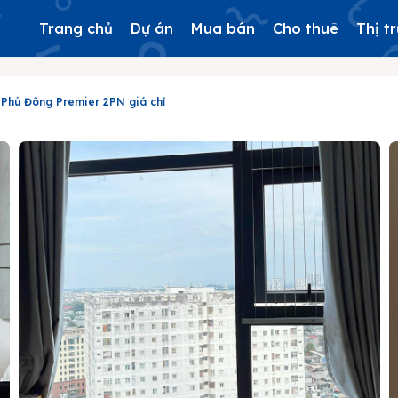
Trang chủ
Dự án
Mua bán
Cho thuê
Thị t
 Phú Đông Premier 2PN giá chỉ