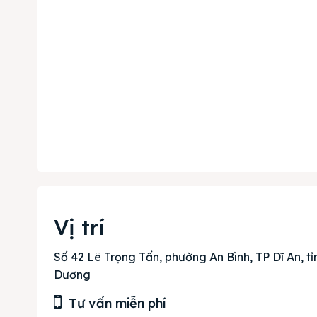
Phi
& tìm k
Trang
Vị trí
Dự án
Số 42 Lê Trọng Tấn, phường An Bình, TP Dĩ An, tỉ
Mua b
Dương
Tư vấn miễn phí
Cho t