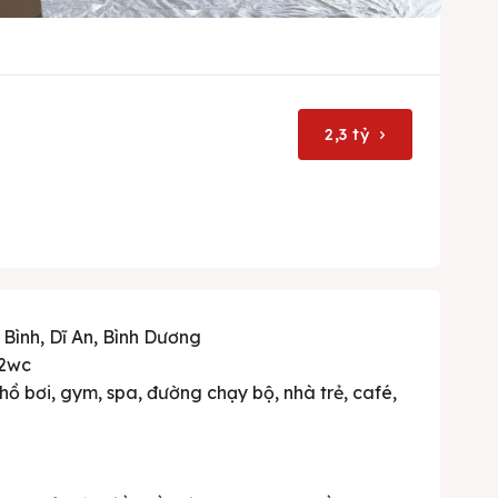
2,3 tỷ
 Bình, Dĩ An, Bình Dương
 2wc
 hồ bơi, gym, spa, đường chạy bộ, nhà trẻ, café,