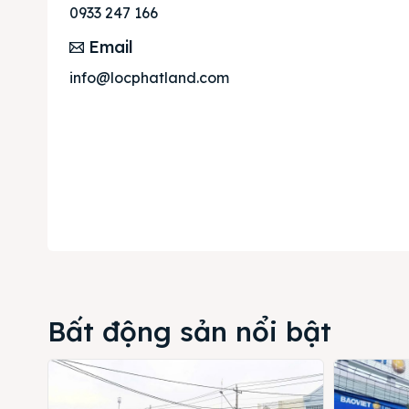
0933 247 166
Thị tr
Email
Liên h
info@locphatland.com
Bất động sản nổi bật