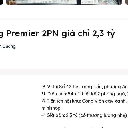
 Premier 2PN giá chỉ 2,3 tỷ
nh Dương
📌 Vị trí: Số 42 Lê Trọng Tấn, phường An
🔰 Diện tích: 54m² thiết kế 2 phòng ngủ,
♻️ Tiện ích nội khu: Công viên cây xanh,
minishop…
✅ Giá bán: 2,3 tỷ (có thương lượng nhẹ)