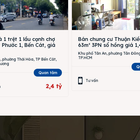
 1 trệt 1 lầu cạnh chợ
Bán chung cư Thuận Kiề
Phước 1, Bến Cát, giá
63m² 3PN sổ hồng giá 1,
Khu phố Tân An, phường Tân Đông
TP.HCM
 phường Thới Hòa, TP Bến Cát,
Dương
Q
Quan tâm
Tư vấn
2,4 tỷ
n