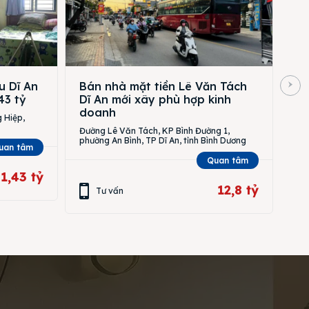
u Dĩ An
Bán nhà mặt tiền Lê Văn Tách
43 tỷ
Dĩ An mới xây phù hợp kinh
doanh
 Hiệp,
Đường Lê Văn Tách, KP Bình Đường 1,
phường An Bình, TP Dĩ An, tỉnh Bình Dương
uan tâm
Quan tâm
1,43 tỷ
12,8 tỷ
Tư vấn