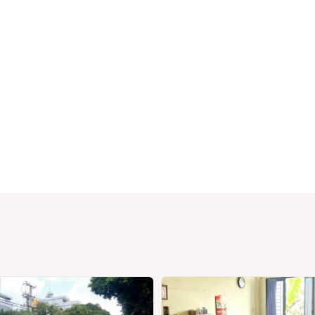
ường
ệ