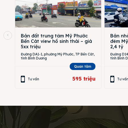
Bán đất trung tâm Mỹ Phước
Bán nhà
Bến Cát view hồ sinh thái – giá
đêm Mỹ 
5xx triệu
2,4 tỷ
Đường DA1-1, phường Mỹ Phước, TP Bến Cát,
Đường D14,
tỉnh Bình Dương
tỉnh Bình 
Quan tâm
595 triệu
Tư vấn
Tư vấ