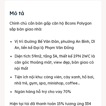
Mô tả
Chính chủ cần bán gấp căn hộ Bcons Polygon
sắp bàn giao nhà:
Vị trí: Đường Bế Văn Đàn, phường An Bình, Dĩ
An, liền kề Đại lộ Phạm Văn Đồng
Diện tích: 59m2, tầng 3A, thiết kế 2PN 2WC là
căn góc thoáng mát, view đẹp, bàn giao có
nội thất
Tiện ích nội khu: công viên, cây xanh, hồ bơi,
nhà trẻ, gym, spa, minishop, coffee…
Ngân hàng hỗ trợ cho vay 70%
Hiện tại tôi đã thanh toán 15% tương ứng 334