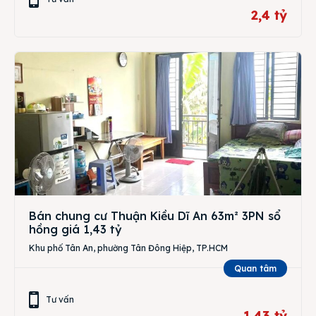
2,4 tỷ
Bán chung cư Thuận Kiều Dĩ An 63m² 3PN sổ
hồng giá 1,43 tỷ
Khu phố Tân An, phường Tân Đông Hiệp, TP.HCM
Quan tâm
Tư vấn
1,43 tỷ