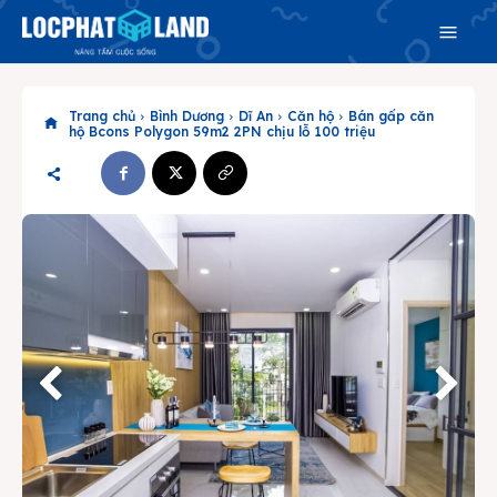
Trang chủ
Bình Dương
Dĩ An
Căn hộ
Bán gấp căn
hộ Bcons Polygon 59m2 2PN chịu lỗ 100 triệu
Search
Search
Phiên bản cập nhật V3
& tìm kiếm nhanh chóng hơn
Trang chủ
Dự án
Mua bán