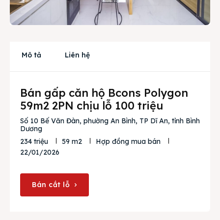
Cho thuê
Thị trường
Liên hệ
Mô tả
Liên hệ
Bán gấp căn hộ Bcons Polygon
Search
59m2 2PN chịu lỗ 100 triệu
Số 10 Bế Văn Đàn, phường An Bình, TP Dĩ An, tỉnh Bình
Dương
234 triệu
59 m2
Hợp đồng mua bán
22/01/2026
Bán cắt lỗ