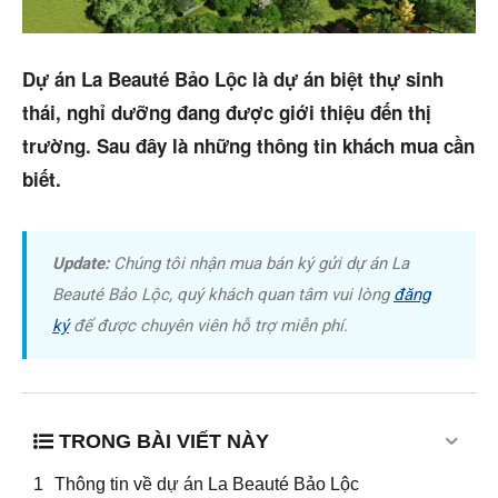
Dự án
Mua bán
Dự án La Beauté Bảo Lộc là dự án biệt thự sinh
Cho thuê
thái, nghỉ dưỡng đang được giới thiệu đến thị
trường. Sau đây là những thông tin khách mua cần
Thị trường
biết.
Liên hệ
Update:
Chúng tôi nhận mua bán ký gửi dự án La
Beauté Bảo Lộc, quý khách quan tâm vui lòng
đăng
Search
ký
để được chuyên viên hỗ trợ miễn phí.
5/5
(27 Reviews)
TRONG BÀI VIẾT NÀY
Thông tin về dự án La Beauté Bảo Lộc