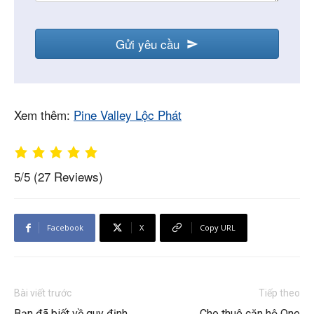
Gửi yêu cầu
Xem thêm:
Pine Valley Lộc Phát
5/5
(27 Reviews)
Facebook
X
Copy URL
Bài viết trước
Tiếp theo
Bạn đã biết về quy định
Cho thuê căn hộ One