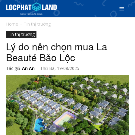
Home
Tin thị trường
Tin thị trường
Lý do nên chọn mua La
Beauté Bảo Lộc
Tác giả
An An
-
Thứ Ba, 19/08/2025
Search
Search
Phiên bản cập nhật V3
& tìm kiếm nhanh chóng hơn
5/5
(27 Reviews)
Trang chủ