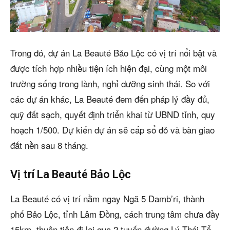
Trong đó, dự án La Beauté Bảo Lộc có vị trí nổi bật và
được tích hợp nhiều tiện ích hiện đại, cùng một môi
trường sống trong lành, nghỉ dưỡng sinh thái. So với
các dự án khác, La Beauté đem đến pháp lý đầy đủ,
quỹ đất sạch, quyết định triển khai từ UBND tỉnh, quy
hoạch 1/500. Dự kiến dự án sẽ cấp sổ đỏ và bàn giao
đất nền sau 8 tháng.
Vị trí La Beauté Bảo Lộc
La Beauté có vị trí nằm ngay Ngã 5 Damb’ri, thành
phố Bảo Lộc, tỉnh Lâm Đồng, cách trung tâm chưa đầy
15km, thuận tiện đi lại qua 2 tuyến đường Lý Thái Tổ