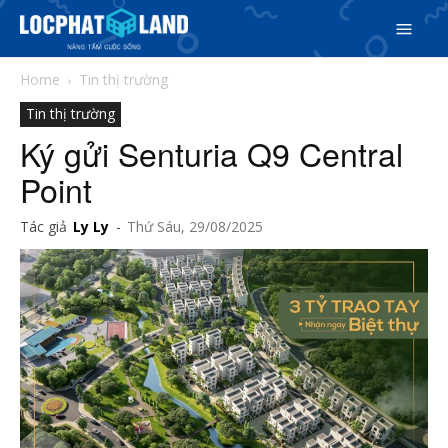
Home
Tin thị trường
Tin thị trường
Ký gửi Senturia Q9 Central
Point
Tác giả
Ly Ly
-
Thứ Sáu, 29/08/2025
Search
Search
Phiên bản cập nhật V3
& tìm kiếm nhanh chóng hơn
5/5
(2 Reviews)
Trang chủ