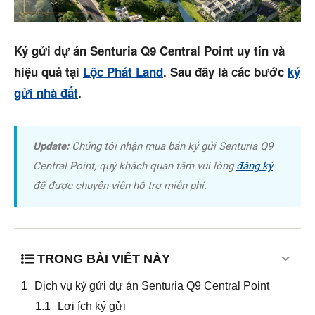
Dự án
Mua bán
Ký gửi dự án Senturia Q9 Central Point uy tín và
hiệu quả tại
Lộc Phát Land
. Sau đây là các bước
ký
Cho thuê
gửi nhà đất
.
Thị trường
Liên hệ
Update:
Chúng tôi nhận mua bán ký gửi Senturia Q9
Central Point, quý khách quan tâm vui lòng
đăng ký
để được chuyên viên hỗ trợ miễn phí.
Search
5/5
(2 Reviews)
TRONG BÀI VIẾT NÀY
Dịch vụ ký gửi dự án Senturia Q9 Central Point
Lợi ích ký gửi