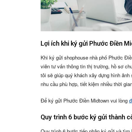
Lợi ích khi ký gửi Phước Điền M
Khi ký gửi shophouse nhà phố Phước Điề
viên tư vấn thông tin thị trường, hồ sơ 
Phiê
tôi sẽ giúp quý khách xây dựng hình ảnh
nhu cầu phù hợp, tiết kiệm nhiều thời gi
& tìm k
Để ký gửi Phước Điền Midtown vui lòng
đ
Trang
Quy trình 6 bước ký gửi thành 
Dự án
Quy trình 6 bước tiếp nhận ký gửi và tìm