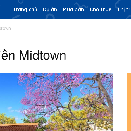
Trang chủ
Dự án
Mua bán
Cho thuê
Thị t
idtown
iền Midtown