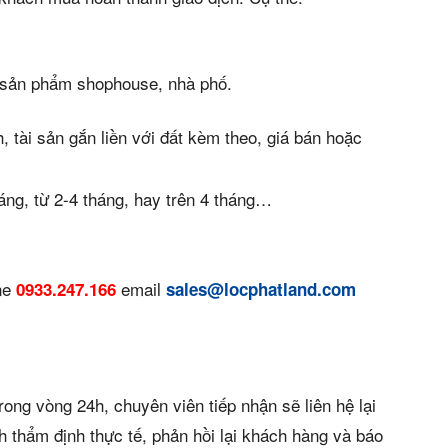
án
huê
t sản phẩm shophouse, nhà phố.
ường
h, tài sản gắn liền với đất kèm theo, giá bán hoặc
ệ
háng, từ 2-4 tháng, hay trên 4 tháng…
s)
ine
email
0933.247.166
sales@locphatland.com
rong vòng 24h, chuyên viên tiếp nhận sẽ liên hệ lại
 thẩm định thực tế, phản hồi lại khách hàng và báo