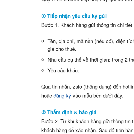
Mua b
Cho t
① Tiếp nhận yêu cầu ký gửi
Bước 1. Khách hàng gửi thông tin chi tiế
Thị tr
Tên, địa chỉ, mã nền (nếu có), diện tíc
Liên h
giá cho thuê.
Nhu cầu cụ thể về thời gian: trong 2 t
Yêu cầu khác.
5/5
(2 Review
Qua tin nhắn, zalo (thông dụng) đến hotl
hoặc
đăng ký
vào mẫu bên dưới đây.
② Thẩm định & báo giá
Bước 2. Từ khi khách hàng gửi thông tin t
khách hàng để xác nhận. Sau đó tiến hành