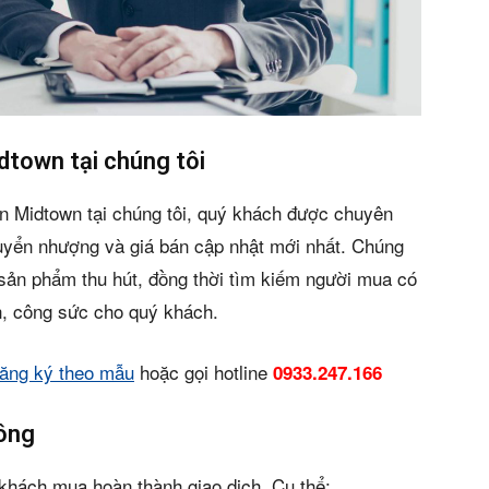
idtown tại chúng tôi
n Midtown tại chúng tôi, quý khách được chuyên
chuyển nhượng và giá bán cập nhật mới nhất. Chúng
n bản cập nhật V3
 sản phẩm thu hút, đồng thời tìm kiếm người mua có
an, công sức cho quý khách.
iếm nhanh chóng hơn
ăng ký theo mẫu
hoặc gọi hotline
0933.247.166
 chủ
công
 khách mua hoàn thành giao dịch. Cụ thể: