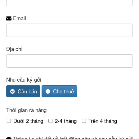
Email
Địa chỉ
Contact
Nhu cầu ký gửi
Email
*
Cần bán
Cho thuê
Thời gian ra hàng
Dưới 2 tháng
2-4 tháng
Trên 4 tháng
Thông tin chi tiết về bất động sản và nhu cầu ký gửi