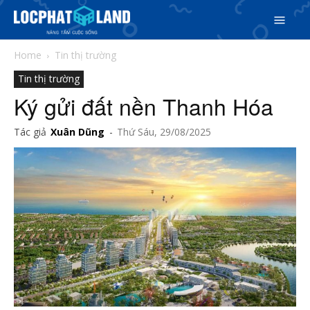
Home
Tin thị trường
Tin thị trường
Ký gửi đất nền Thanh Hóa
Tác giả
Xuân Dũng
-
Thứ Sáu, 29/08/2025
Search
Search
Phiên bản cập nhật V3
& tìm kiếm nhanh chóng hơn
5/5
(1 Review)
Trang chủ