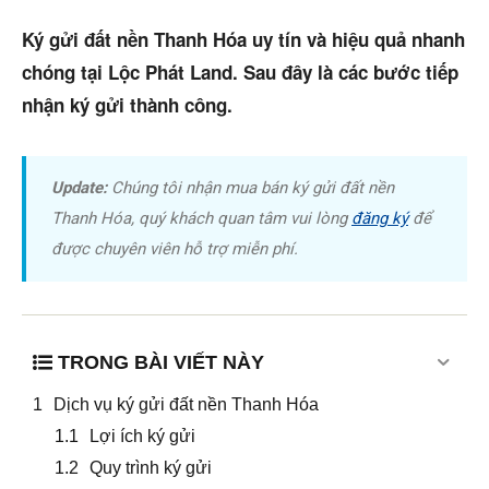
Dự án
Ký gửi đất nền Thanh Hóa uy tín và hiệu quả nhanh
chóng tại Lộc Phát Land. Sau đây là các bước tiếp
Mua bán
nhận ký gửi thành công.
Cho thuê
Thị trường
Update:
Chúng tôi nhận mua bán ký gửi đất nền
Thanh Hóa, quý khách quan tâm vui lòng
đăng ký
để
Liên hệ
được chuyên viên hỗ trợ miễn phí.
Search
TRONG BÀI VIẾT NÀY
5/5
(1 Review)
Dịch vụ ký gửi đất nền Thanh Hóa
Lợi ích ký gửi
Quy trình ký gửi