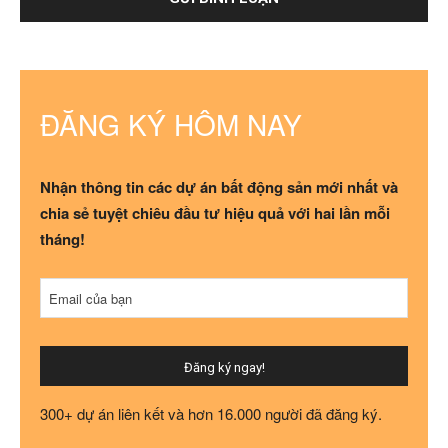
ĐĂNG KÝ HÔM NAY
Nhận thông tin các dự án bất động sản mới nhất và
chia sẻ tuyệt chiêu đầu tư hiệu quả với hai lần mỗi
tháng!
Email của bạn
Đăng ký ngay!
Company
300+ dự án liên kết và hơn 16.000 người đã đăng ký.
Name
*