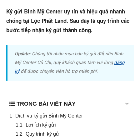
Trang chủ
Ký gửi Bình Mỹ Center uy tín và hiệu quả nhanh
Dự án
chóng tại Lộc Phát Land. Sau đây là quy trình các
bước tiếp nhận ký gửi thành công.
Mua bán
Cho thuê
Update:
Chúng tôi nhận mua bán ký gửi đất nền Bình
Thị trường
Mỹ Center Củ Chi, quý khách quan tâm vui lòng
đăng
ký
để được chuyên viên hỗ trợ miễn phí.
Liên hệ
Search
TRONG BÀI VIẾT NÀY
Dịch vụ ký gửi Bình Mỹ Center
5/5
(2 Reviews)
Lợi ích ký gửi
Quy trình ký gửi