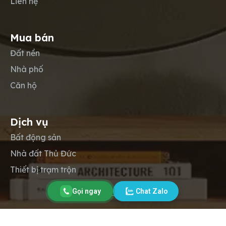
Liên hệ
Mua bán
Đất nền
Nhà phố
Căn hộ
Dịch vụ
Bất động sản
Nhà đất Thủ Đức
Thiết bị trạm trộn
Gọi ngay
Chat Zalo
Copyright © 2012-2026
Lộc Phát Land