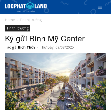
Home
Tin thị trường
Tin thị trường
Ký gửi Bình Mỹ Center
Tác giả
Bích Thủy
-
Thứ Bảy, 09/08/2025
Search
Search
Phiên bản cập nhật V3
& tìm kiếm nhanh chóng hơn
5/5
(2 Reviews)