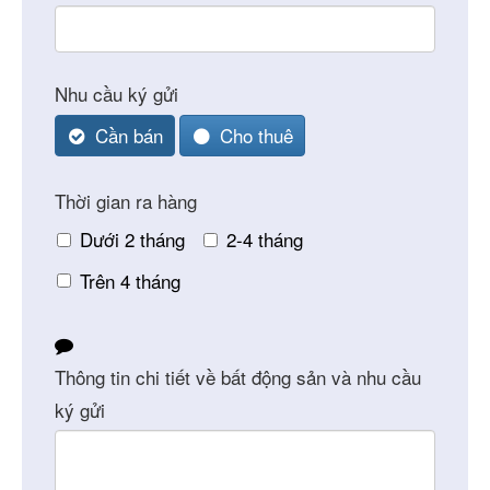
Nhu cầu ký gửi
Cần bán
Cho thuê
Contact
Thời gian ra hàng
Email
*
Dưới 2 tháng
2-4 tháng
Trên 4 tháng
Thông tin chi tiết về bất động sản và nhu cầu
ký gửi