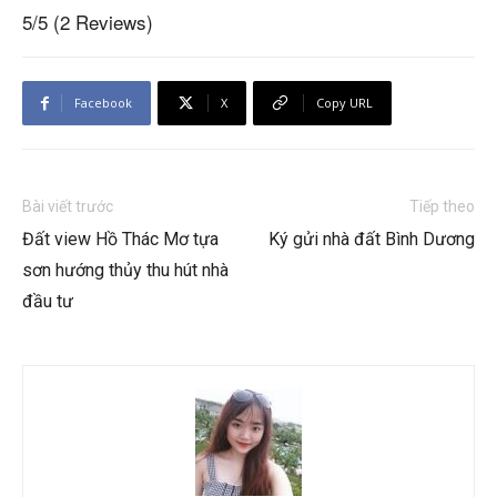
5/5
(2 Reviews)
Facebook
X
Copy URL
Bài viết trước
Tiếp theo
Đất view Hồ Thác Mơ tựa
Ký gửi nhà đất Bình Dương
sơn hướng thủy thu hút nhà
đầu tư