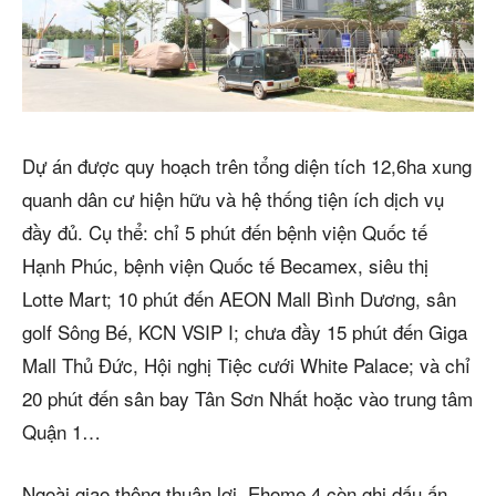
Dự án được quy hoạch trên tổng diện tích 12,6ha xung
quanh dân cư hiện hữu và hệ thống tiện ích dịch vụ
đầy đủ. Cụ thể: chỉ 5 phút đến bệnh viện Quốc tế
Hạnh Phúc, bệnh viện Quốc tế Becamex, siêu thị
Lotte Mart; 10 phút đến AEON Mall Bình Dương, sân
golf Sông Bé, KCN VSIP I; chưa đầy 15 phút đến Giga
Mall Thủ Đức, Hội nghị Tiệc cưới White Palace; và chỉ
20 phút đến sân bay Tân Sơn Nhất hoặc vào trung tâm
Quận 1…
Ngoài giao thông thuận lợi, Ehome 4 còn ghi dấu ấn