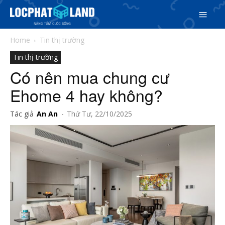
Home
Tin thị trường
Tin thị trường
Có nên mua chung cư
Ehome 4 hay không?
Search
Tác giả
An An
-
Thứ Tư, 22/10/2025
Search
Phiên bản cập nhật V3
& tìm kiếm nhanh chóng hơn
5/5
(5 Reviews)
Trang chủ
Dự án