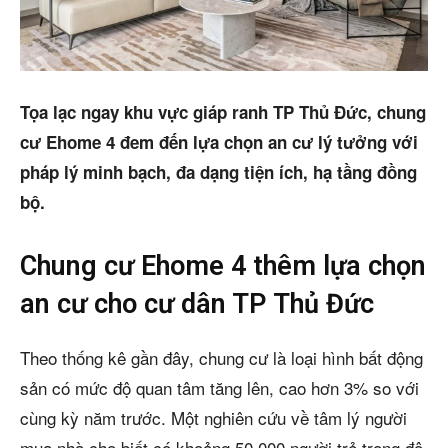
Mua bán
Cho thuê
Tọa lạc ngay khu vực giáp ranh TP Thủ Đức, chung
Thị trường
cư Ehome 4 đem đến lựa chọn an cư lý tưởng với
Liên hệ
pháp lý minh bạch, đa dạng tiện ích, hạ tầng đồng
bộ.
Search
Chung cư Ehome 4 thêm lựa chọn
an cư cho cư dân TP Thủ Đức
5/5
(5 Reviews)
Theo thống kê gần đây, chung cư là loại hình bất động
sản có mức độ quan tâm tăng lên, cao hơn 3% so với
cùng kỳ năm trước. Một nghiên cứu về tâm lý người
mua nhà cho biết có khoảng 50.000 người trẻ trong độ