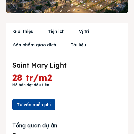
Trang chủ
Dự án
Mua bán
Giới thiệu
Tiện ích
Vị trí
Cho thuê
Sản phẩm giao dịch
Tài liệu
Thị trường
Saint Mary Light
Liên hệ
28 tr/m2
Mở bán đợt đầu tiên
Search
Tư vấn miễn phí
Tổng quan dự án