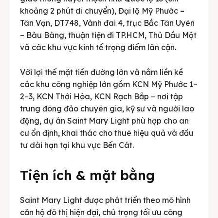
khoảng 2 phút di chuyển), Đại lộ Mỹ Phước –
Tân Vạn, DT748, Vành đai 4, trục Bắc Tân Uyên
– Bàu Bàng, thuận tiện đi TP.HCM, Thủ Dầu Một
và các khu vực kinh tế trọng điểm lân cận.
Với lợi thế mặt tiền đường lớn và nằm liền kề
các khu công nghiệp lớn gồm KCN Mỹ Phước 1–
2–3, KCN Thới Hòa, KCN Rạch Bắp – nơi tập
trung đông đảo chuyên gia, kỹ sư và người lao
động, dự án Saint Mary Light phù hợp cho an
cư ổn định, khai thác cho thuê hiệu quả và đầu
tư dài hạn tại khu vực Bến Cát.
Tiện ích & mặt bằng
Saint Mary Light được phát triển theo mô hình
căn hộ đô thị hiện đại, chú trọng tối ưu công