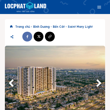
Trang chủ
Bình Dương
Bến Cát
Saint Mary Light
Search
Search
Phiên bản cập nhật V3
& tìm kiếm nhanh chóng hơn