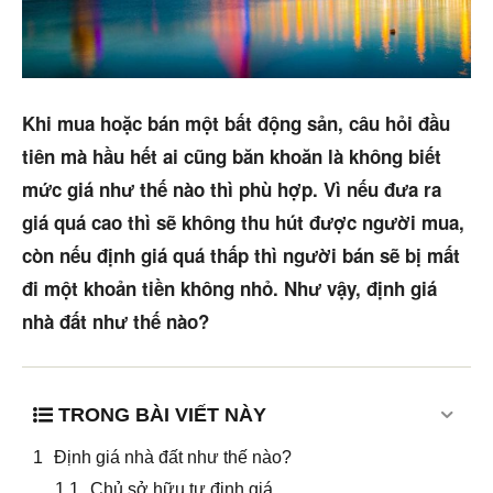
Trang chủ
Dự án
Khi mua hoặc bán một bất động sản, câu hỏi đầu
Mua bán
tiên mà hầu hết ai cũng băn khoăn là không biết
mức giá như thế nào thì phù hợp. Vì nếu đưa ra
Cho thuê
giá quá cao thì sẽ không thu hút được người mua,
còn nếu định giá quá thấp thì người bán sẽ bị mất
Thị trường
đi một khoản tiền không nhỏ. Như vậy, định giá
Liên hệ
nhà đất như thế nào?
Search
TRONG BÀI VIẾT NÀY
5/5
(2 Reviews)
Định giá nhà đất như thế nào?
Chủ sở hữu tự định giá