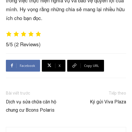
trong việc thực hiện nghĩa vụ và bảo vệ quyền lợi của
mình. Hy vọng rằng những chia sẻ mang lại nhiều hữu
ích cho bạn đọc.
5/5
(2 Reviews)
Facebook
X
Copy URL
Bài viết trước
Tiếp theo
Dịch vụ sửa chữa căn hộ
Ký gửi Viva Plaza
chung cư Bcons Polaris