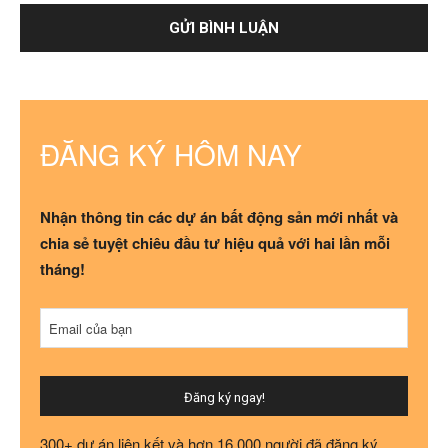
ĐĂNG KÝ HÔM NAY
Nhận thông tin các dự án bất động sản mới nhất và
chia sẻ tuyệt chiêu đầu tư hiệu quả với hai lần mỗi
tháng!
Email của bạn
Đăng ký ngay!
Business
300+ dự án liên kết và hơn 16.000 người đã đăng ký.