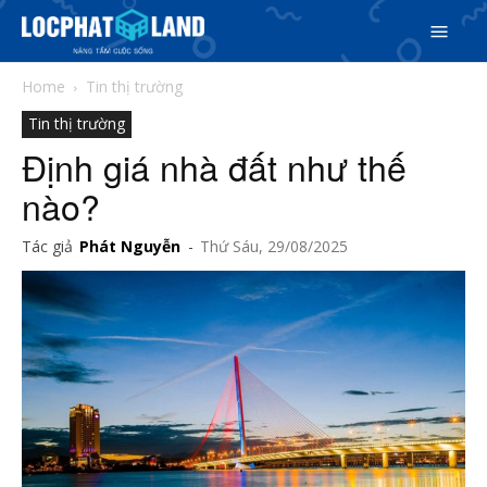
Home
Tin thị trường
Tin thị trường
Định giá nhà đất như thế
nào?
Tác giả
Phát Nguyễn
-
Thứ Sáu, 29/08/2025
Search
Search
Phiên bản cập nhật V3
& tìm kiếm nhanh chóng hơn
5/5
(2 Reviews)