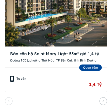
Bán căn hộ Saint Mary Light 53m² giá 1,4 tỷ
Đường TC01, phường Thới Hòa, TP Bến Cát, tỉnh Bình Dương
Quan tâm
Tư vấn
1,4 tỷ