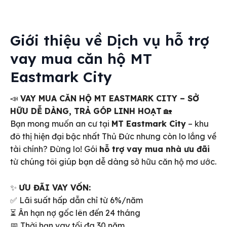
Giới thiệu về
Dịch vụ hỗ trợ
vay mua căn hộ MT
Eastmark City
📣
VAY MUA CĂN HỘ MT EASTMARK CITY – SỞ
HỮU DỄ DÀNG, TRẢ GÓP LINH HOẠT
🏡
Bạn mong muốn an cư tại
MT Eastmark City
– khu
đô thị hiện đại bậc nhất Thủ Đức nhưng còn lo lắng về
tài chính? Đừng lo! Gói
hỗ trợ vay mua nhà ưu đãi
từ chúng tôi giúp bạn dễ dàng sở hữu căn hộ mơ ước.
✨
ƯU ĐÃI VAY VỐN:
✅ Lãi suất hấp dẫn chỉ từ 6%/năm
⏳ Ân hạn nợ gốc lên đến 24 tháng
📅 Thời hạn vay tối đa 30 năm