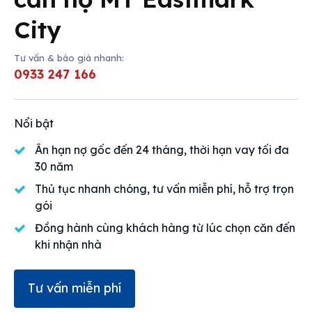
Mua bán
City
Cho thuê
Tư vấn & báo giá nhanh:
Thị trường
0933 247 166
Liên hệ
Nổi bật
Ân hạn nợ gốc đến 24 tháng, thời hạn vay tối đa
Search
30 năm
Thủ tục nhanh chóng, tư vấn miễn phí, hỗ trợ trọn
gói
Đồng hành cùng khách hàng từ lúc chọn căn đến
khi nhận nhà
Tư vấn miễn phí