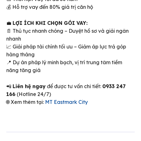
💰 Hỗ trợ vay đến 80% giá trị căn hộ
💼
LỢI ÍCH KHI CHỌN GÓI VAY:
📄 Thủ tục nhanh chóng – Duyệt hồ sơ và giải ngân
nhanh
📈 Giải pháp tài chính tối ưu – Giảm áp lực trả góp
hàng tháng
📍 Dự án pháp lý minh bạch, vị trí trung tâm tiềm
năng tăng giá
📲
Liên hệ ngay
để được tư vấn chi tiết:
0933 247
166
(Hotline 24/7)
🌐 Xem thêm tại:
MT Eastmark City