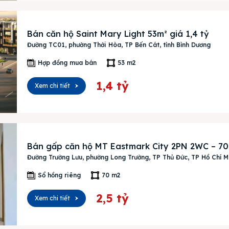
ệ
Bán căn hộ Saint Mary Light 53m² giá 1,4 tỷ
Đường TC01, phường Thới Hòa, TP Bến Cát, tỉnh Bình Dương
Hợp đồng mua bán
53 m2
1,4 tỷ
Xem chi tiết
Bán gấp căn hộ MT Eastmark City 2PN 2WC – 70m²
Đường Trường Lưu, phường Long Trường, TP Thủ Đức, TP Hồ Chí M
Sổ hồng riêng
70 m2
2,5 tỷ
Xem chi tiết