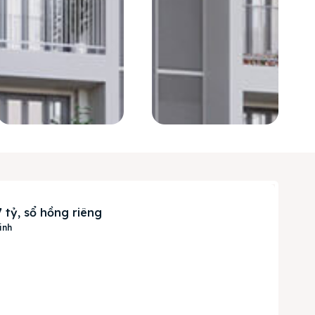
 tỷ, sổ hồng riêng
inh