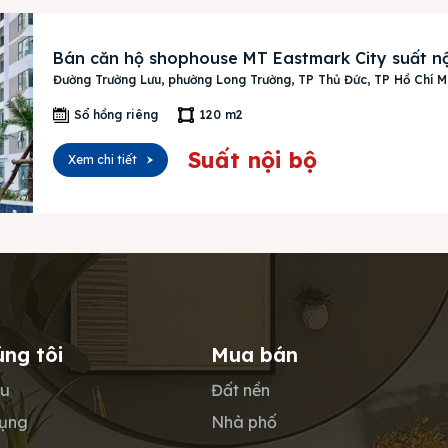
Bán căn hộ shophouse MT Eastmark City suất nộ
Đường Trường Lưu, phường Long Trường, TP Thủ Đức, TP Hồ Chí M
Sổ hồng riêng
120 m2
Suất nội bộ
Xem chi tiết
úng tôi
Mua bán
ệu
Đất nền
dụng
Nhà phố