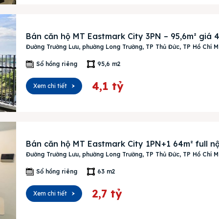
Bán căn hộ MT Eastmark City 3PN – 95,6m² giá 4
Đường Trường Lưu, phường Long Trường, TP Thủ Đức, TP Hồ Chí M
ên bản cập nhật V3
Sổ hồng riêng
95,6 m2
iếm nhanh chóng hơn
4,1 tỷ
Xem chi tiết
 chủ
Bán căn hộ MT Eastmark City 1PN+1 64m² full nội 
Đường Trường Lưu, phường Long Trường, TP Thủ Đức, TP Hồ Chí M
án
Sổ hồng riêng
63 m2
huê
2,7 tỷ
Xem chi tiết
ường