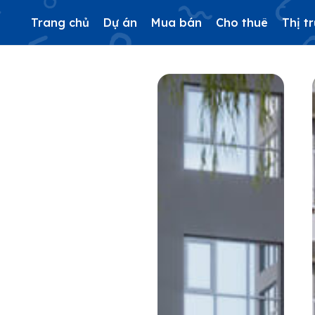
Trang chủ
Dự án
Mua bán
Cho thuê
Thị t