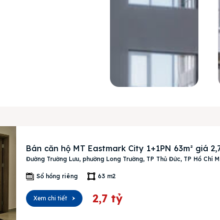
Bán căn hộ MT Eastmark City 1+1PN 63m² giá 2,7
Đường Trường Lưu, phường Long Trường, TP Thủ Đức, TP Hồ Chí M
Sổ hồng riêng
63 m2
2,7 tỷ
Xem chi tiết