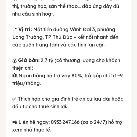
thị, trường học, sân thể thao… đáp ứng đầy đủ
nhu cầu sinh hoạt.
📍
Vị trí:
Mặt tiền đường Vành Đai 3, phường
Long Trường, TP. Thủ Đức – kết nối nhanh đến
các quận trung tâm và các tỉnh lân cận.
💰
Giá bán:
2,7 tỷ (có thương lượng cho khách
thiện chí)
🏦 Ngân hàng hỗ trợ vay 80%, trả góp chỉ từ ~9
triệu/tháng.
✅ Thích hợp cho gia đình trẻ an cư lâu dài hoặc
đầu tư cho thuê sinh lời.
📲 Liên hệ ngay: 0933.247.166 (zalo 24/7) hỗ trợ
xem nhà thực tế.