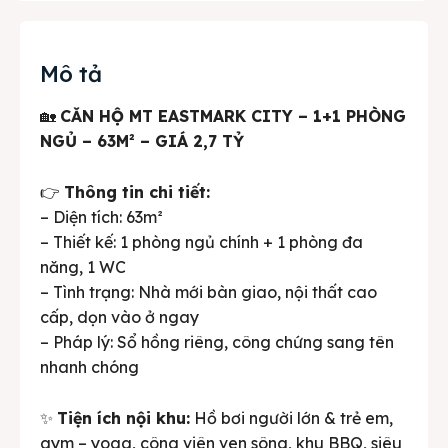
Mô tả
🏡
CĂN HỘ MT EASTMARK CITY – 1+1 PHÒNG
NGỦ – 63M² – GIÁ 2,7 TỶ
👉
Thông tin chi tiết:
– Diện tích: 63m²
– Thiết kế: 1 phòng ngủ chính + 1 phòng đa
năng, 1 WC
– Tình trạng: Nhà mới bàn giao, nội thất cao
cấp, dọn vào ở ngay
– Pháp lý: Sổ hồng riêng, công chứng sang tên
nhanh chóng
✨
Tiện ích nội khu:
Hồ bơi người lớn & trẻ em,
gym – yoga, công viên ven sông, khu BBQ, siêu