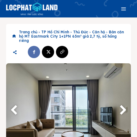
Trang chủ
TP Hồ Chí Minh
Thủ Đức
Căn hộ
Bán căn
hộ MT Eastmark City 1+1PN 63m² giá 2,7 tỷ, sổ hồng
riêng
Search
Search
Phiên bản cập nhật V3
& tìm kiếm nhanh chóng hơn
Trang chủ
Dự án
Mua bán