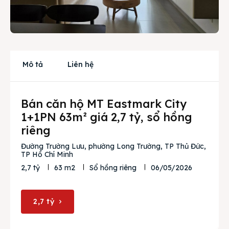
Cho thuê
Thị trường
Liên hệ
Mô tả
Liên hệ
Bán căn hộ MT Eastmark City
Search
1+1PN 63m² giá 2,7 tỷ, sổ hồng
riêng
Đường Trường Lưu, phường Long Trường, TP Thủ Đức,
TP Hồ Chí Minh
06/05/2026
2,7 tỷ
63 m2
Sổ hồng riêng
2,7 tỷ