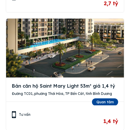
2,7 tỷ
Bán căn hộ Saint Mary Light 53m² giá 1,4 tỷ
Đường TC01, phường Thới Hòa, TP Bến Cát, tỉnh Bình Dương
Quan tâm
Tư vấn
1,4 tỷ