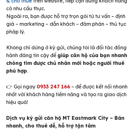
& cho thuê
trên website, tiếp cận đúng khách hàng
có nhu cầu thực.
Ngoài ra, bạn được hỗ trợ trọn gói từ tư vấn – định
giá – marketing – dẫn khách – đàm phán – thủ tục
pháp lý.
Không chỉ dừng ở ký gửi, chúng tôi là đối tác đồng
hành đáng tin cậy để
giúp căn hộ của bạn nhanh
chóng tìm được chủ nhân mới hoặc người thuê
phù hợp
.
👉 Gọi ngay
0933 247 166
– để được kết nối nhanh
nhất với khách hàng tiềm năng và tạo ra giao dịch
hiệu quả!
Dịch vụ ký gửi căn hộ MT Eastmark City – Bán
nhanh, cho thuê dễ, hỗ trợ tận tâm