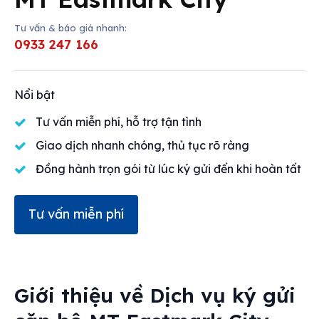
Mua bán
Tư vấn & báo giá nhanh:
0933 247 166
Cho thuê
Thị trường
Nổi bật
Liên hệ
Tư vấn miễn phí, hỗ trợ tận tình
Giao dịch nhanh chóng, thủ tục rõ ràng
Đồng hành trọn gói từ lúc ký gửi đến khi hoàn tất
Search
Tư vấn miễn phí
Giới thiệu về
Dịch vụ ký gửi