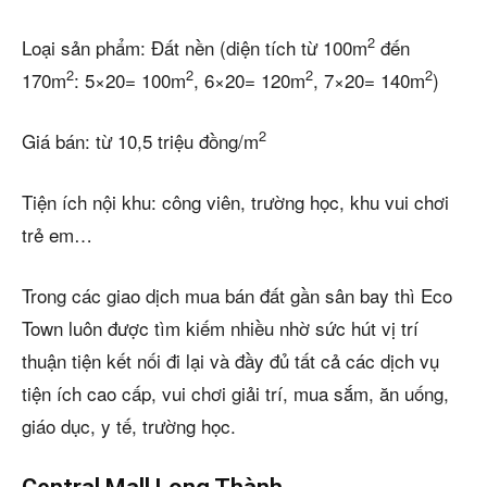
2
Loại sản phẩm: Đất nền (diện tích từ 100m
đến
2
2
2
2
170m
: 5×20= 100m
, 6×20= 120m
, 7×20= 140m
)
2
Giá bán: từ 10,5 triệu đồng/m
Tiện ích nội khu: công viên, trường học, khu vui chơi
trẻ em…
Trong các giao dịch mua bán đất gần sân bay thì Eco
Town luôn được tìm kiếm nhiều nhờ sức hút vị trí
thuận tiện kết nối đi lại và đầy đủ tất cả các dịch vụ
tiện ích cao cấp, vui chơi giải trí, mua sắm, ăn uống,
giáo dục, y tế, trường học.