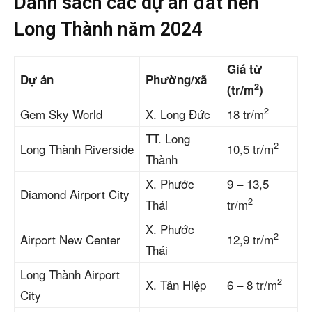
Danh sách các dự án đất nền
Long Thành năm 2024
Giá từ
Dự án
Phường/xã
2
(tr/m
)
2
Gem Sky World
X. Long Đức
18 tr/m
TT. Long
2
Long Thành Riverside
10,5 tr/m
Thành
X. Phước
9 – 13,5
Diamond Airport City
2
Thái
tr/m
X. Phước
2
Airport New Center
12,9 tr/m
Thái
Long Thành Airport
2
X. Tân Hiệp
6 – 8 tr/m
City