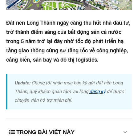
Phiên bản cập nhật V3
& tìm kiếm nhanh chóng hơn
5/5
(3 Reviews)
Đất nền Long Thành ngày càng thu hút nhà đầu tư,
trở thành điểm sáng của bất động sản cả nước
Trang chủ
trong 5 năm trở lại đây nhờ tốc độ phát triển hạ
Dự án
tầng giao thông cùng sự tăng tốc về công nghiệp,
cảng biển, sân bay và đô thị logistics.
Mua bán
Cho thuê
Update:
Chúng tôi nhận mua bán ký gửi đất nền Long
Thị trường
Thành, quý khách quan tâm vui lòng
đăng ký
để được
chuyên viên hỗ trợ miễn phí.
Liên hệ
Search
TRONG BÀI VIẾT NÀY