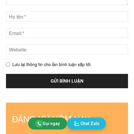
Lưu lại thông tin cho lần bình luận sắp tới.
ĐĂNG KÝ HÔM NAY
Gọi ngay
Chat Zalo