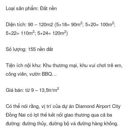
Loại sản phẩm: Đất nền
2
2
Diện tích: 90 – 120m2 (5×18= 90m
; 5×20= 100m
;
2
2
5×22= 110m
; 5×24= 120m
)
Số lượng: 155 nền đất
Tiện ích nội khu: Khu thương mại, khu vui chơi trẻ em,
công viên, vườn BBQ…
2
Giá bán: từ 9 – 13,5tr/m
Có thể nói rằng, vị trí của dự án Diamond Airport City
Đồng Nai có lợi thế kết nối giao thương qua cả ba
đường: đường thủy, đường bộ và đường hàng không.