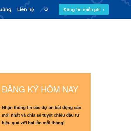
rường
Liên hệ
Đăng tin miễn phí
Search
Search
5/5
(2 Reviews)
ĐĂNG KÝ HÔM NAY
Nhận thông tin các dự án bất động sản
mới nhất và chia sẻ tuyệt chiêu đầu tư
hiệu quả với hai lần mỗi tháng!