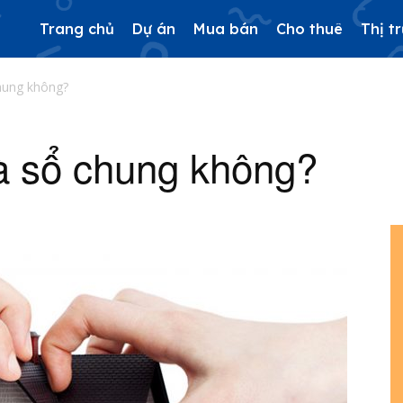
Trang chủ
Dự án
Mua bán
Cho thuê
Thị t
hung không?
 sổ chung không?