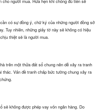
án
in cho người mua. Hứa hẹn khi chồng đủ tiền sẽ
huê
cần có sự đồng ý, chữ ký của những người đồng sở
ường
tay. Tuy nhiên, những giấy tờ này sẽ không có hiệu
ệ
chịu thiệt sẽ là người mua.
nhà trên một thửa đất sổ chung nên dễ xảy ra tranh
s)
ai thác. Vấn đề tranh chấp bức tường chung xảy ra
 chứng.
 sổ sẽ không được phép vay vốn ngân hàng. Do