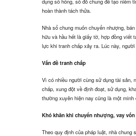
Mua b
dụng sổ hồng, sổ đỏ chung để tạo niềm t
hoàn thành tách thửa.
Cho t
Nhà sổ chung muốn chuyển nhượng, bán 
Thị tr
hữu và hầu hết là giấy tờ, hợp đồng viết 
Liên h
lực khi tranh chấp xảy ra. Lúc này, người 
Vấn đề tranh chấp
Vì có nhiều người cùng sử dụng tài sản, 
5/5
(2 Review
chấp, xung đột về định đoạt, sử dụng, kh
thường xuyên hiện nay cũng là một minh
Khó khăn khi chuyển nhượng, vay vốn
Theo quy định của pháp luật, nhà chung