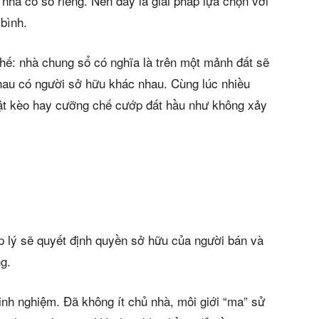
 nhà có sổ riêng. Nên đây là giải pháp lựa chọn với
bình.
chế: nhà chung sổ có nghĩa là trên một mảnh đất sẽ
hau có người sở hữu khác nhau. Cùng lúc nhiều
lật kèo hay cưỡng chế cướp đất hầu như không xảy
n bản cập nhật V3
iếm nhanh chóng hơn
áp lý sẽ quyết định quyền sở hữu của người bán và
 chủ
g.
kinh nghiệm. Đã không ít chủ nhà, môi giới “ma” sử