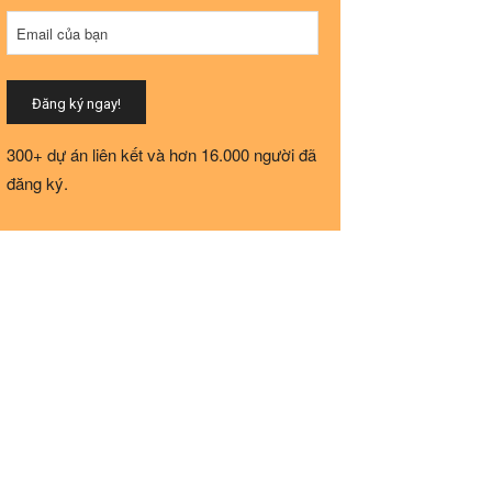
Email của bạn
Đăng ký ngay!
Phone
300+ dự án liên kết và hơn 16.000 người đã
Number
*
đăng ký.