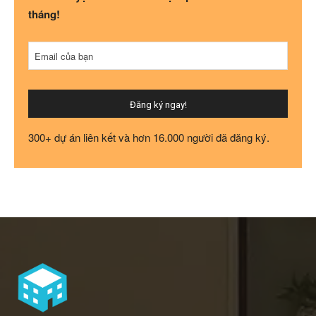
tháng!
Phone
Email của bạn
Number
*
Đăng ký ngay!
300+ dự án liên kết và hơn 16.000 người đã đăng ký.