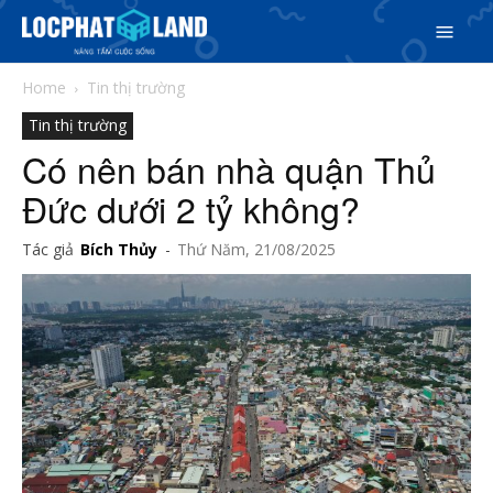
Home
Tin thị trường
Tin thị trường
Có nên bán nhà quận Thủ
Đức dưới 2 tỷ không?
Tác giả
Bích Thủy
-
Thứ Năm, 21/08/2025
Search
Search
Phiên bản cập nhật V3
& tìm kiếm nhanh chóng hơn
5/5
(3 Reviews)
Trang chủ