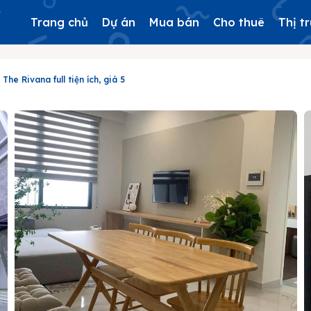
Trang chủ
Dự án
Mua bán
Cho thuê
Thị t
he Rivana full tiện ích, giá 5