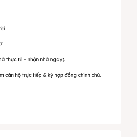
ời
/7
hà thực tế – nhận nhà ngay).
em căn hộ trực tiếp & ký hợp đồng chính chủ.