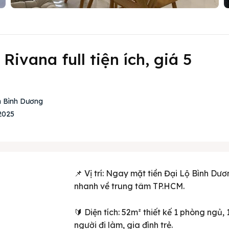
ivana full tiện ích, giá 5
h Bình Dương
2025
📌 Vị trí: Ngay mặt tiền Đại Lộ Bình Dư
nhanh về trung tâm TP.HCM.
🔰 Diện tích: 52m² thiết kế 1 phòng ngủ,
người đi làm, gia đình trẻ.