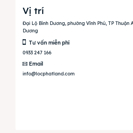
Mua b
Vị trí
Cho t
Đại Lộ Bình Dương, phường Vĩnh Phú, TP Thuận An
Dương
Thị tr
Tư vấn miễn phí
Liên h
0933 247 166
Email
info@locphatland.com