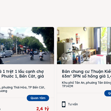
 1 trệt 1 lầu cạnh chợ
Bán chung cư Thuận Kiề
Phước 1, Bến Cát, giá
63m² 3PN sổ hồng giá 1,
Khu phố Tân An, phường Tân Đông
TP.HCM
 phường Thới Hòa, TP Bến Cát,
Dương
Q
Quan tâm
Tư vấn
2,4 tỷ
n