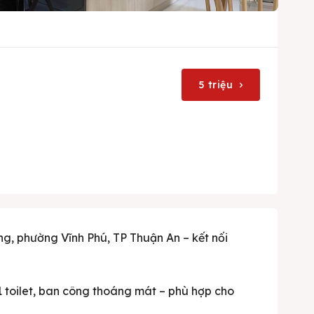
5 triệu
ơng, phường Vĩnh Phú, TP Thuận An – kết nối
 1 toilet, ban công thoáng mát – phù hợp cho