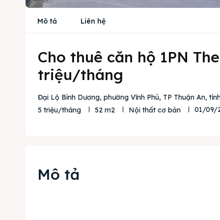
Mô tả
Liên hệ
Cho thuê căn hộ 1PN The R
triệu/tháng
Đại Lộ Bình Dương, phường Vĩnh Phú, TP Thuận An, tỉn
01/09/
5 triệu/tháng
52 m2
Nội thất cơ bản
Mô tả