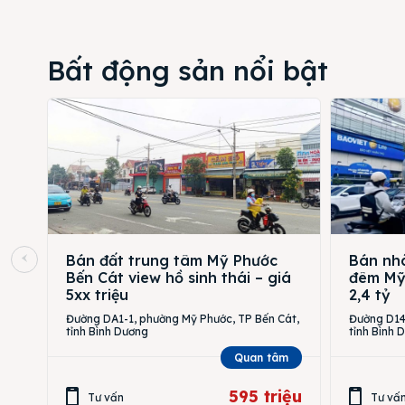
Bất động sản nổi bật
Bán đất trung tâm Mỹ Phước
Bán nhà
Bến Cát view hồ sinh thái – giá
đêm Mỹ 
5xx triệu
2,4 tỷ
Đường DA1-1, phường Mỹ Phước, TP Bến Cát,
Đường D14,
tỉnh Bình Dương
tỉnh Bình 
Quan tâm
595 triệu
Tư vấn
Tư vấ