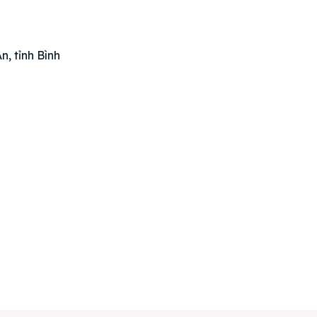
án
huê
, tỉnh Bình
ường
ệ