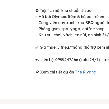
♻️ Tiện ích nội khu chuẩn 5 sao:
– Hồ bơi Olympic 50m & hồ bơi trẻ em
– Công viên cây xanh, khu BBQ ngoài tr
– Phòng gym, spa, yoga, coffee shop
– Khu vui chơi, vách leo núi, an ninh 24
✅ Giá thuê: 5 triệu/tháng (hỗ trợ xem n
📲 Liên hệ: 0933.247.166 (zalo 24/7) – x
ên bản cập nhật V3
🔎 Xem chi tiết dự án
The Rivana
iếm nhanh chóng hơn
 chủ