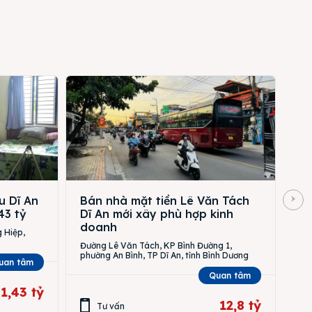
u Dĩ An
Bán nhà mặt tiền Lê Văn Tách
43 tỷ
Dĩ An mới xây phù hợp kinh
doanh
 Hiệp,
Đường Lê Văn Tách, KP Bình Đường 1,
phường An Bình, TP Dĩ An, tỉnh Bình Dương
uan tâm
Quan tâm
1,43 tỷ
12,8 tỷ
Tư vấn