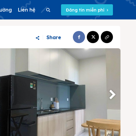
rường
Liên hệ
Đăng tin miễn phí
Search
Share
Search