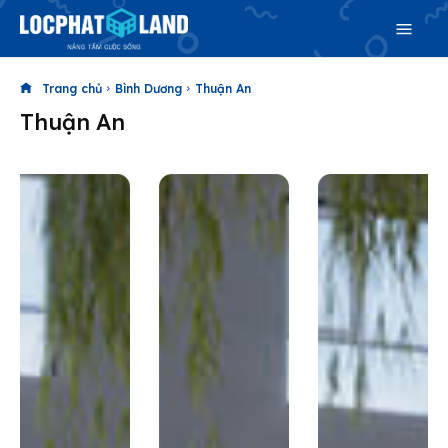
Trang chủ
Bình Dương
Thuận An
Thuận An
Search
Search
Phiên bản cập nhật V3
& tìm kiếm nhanh chóng hơn
Trang chủ
Dự án
Mua bán
Cho thuê