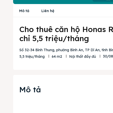
Mô tả
Liên hệ
Cho thuê căn hộ Honas Re
chỉ 5,5 triệu/tháng
Số 32-34 Bình Thung, phường Bình An, TP Dĩ An, tỉnh B
30/0
5,5 triệu/tháng
64 m2
Nội thất đầy đủ
Mô tả