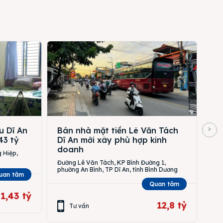
u Dĩ An
Bán nhà mặt tiền Lê Văn Tách
43 tỷ
Dĩ An mới xây phù hợp kinh
doanh
 Hiệp,
Đường Lê Văn Tách, KP Bình Đường 1,
phường An Bình, TP Dĩ An, tỉnh Bình Dương
uan tâm
Quan tâm
1,43 tỷ
12,8 tỷ
Tư vấn