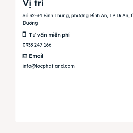
Vị trí
Mua b
Cho t
Số 32-34 Bình Thung, phường Bình An, TP Dĩ An, t
Dương
Thị tr
Tư vấn miễn phí
Liên h
0933 247 166
Email
info@locphatland.com