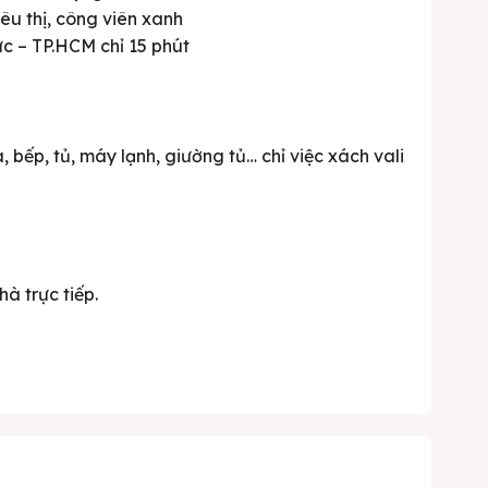
iêu thị, công viên xanh
ức – TP.HCM chỉ 15 phút
a, bếp, tủ, máy lạnh, giường tủ… chỉ việc xách vali
hà trực tiếp.