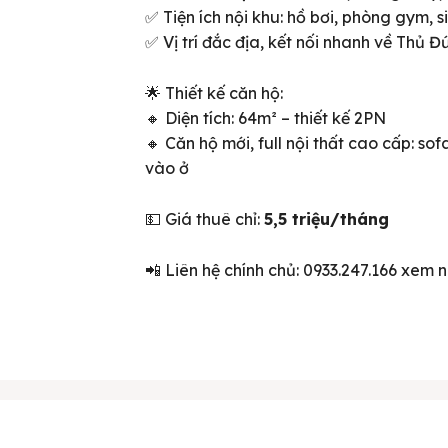
✅ Tiện ích nội khu: hồ bơi, phòng gym, s
✅ Vị trí đắc địa, kết nối nhanh về Thủ Đ
🌟 Thiết kế căn hộ:
🔸 Diện tích: 64m² – thiết kế 2PN
🔸 Căn hộ mới, full nội thất cao cấp: sof
vào ở
💵 Giá thuê chỉ:
5,5 triệu/tháng
ên bản cập nhật V3
📲 Liên hệ chính chủ: 0933.247.166 xem n
iếm nhanh chóng hơn
 chủ