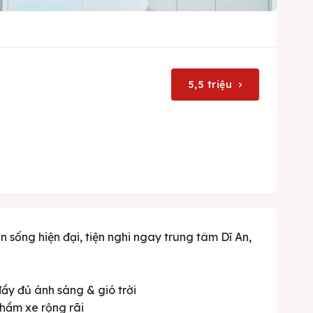
5,5 triệu
 sống hiện đại, tiện nghi ngay trung tâm Dĩ An,
 đầy đủ ánh sáng & gió trời
hầm xe rộng rãi