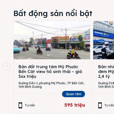
Bất động sản nổi bật
Bán đất trung tâm Mỹ Phước
Bán nhà
Bến Cát view hồ sinh thái – giá
đêm Mỹ 
5xx triệu
2,4 tỷ
Đường DA1-1, phường Mỹ Phước, TP Bến Cát,
Đường D14,
tỉnh Bình Dương
tỉnh Bình 
Quan tâm
595 triệu
Tư vấn
Tư vấ