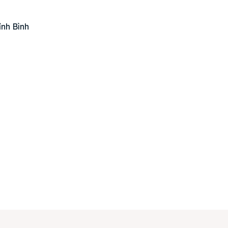
án
huê
ỉnh Bình
ường
ệ