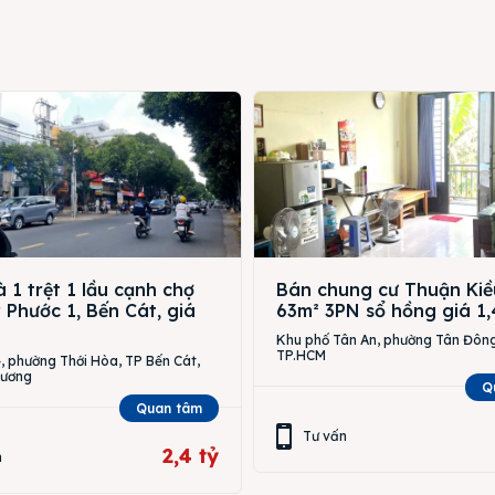
 1 trệt 1 lầu cạnh chợ
Bán chung cư Thuận Kiề
Phước 1, Bến Cát, giá
63m² 3PN sổ hồng giá 1,
Khu phố Tân An, phường Tân Đông
TP.HCM
 phường Thới Hòa, TP Bến Cát,
Dương
Q
Quan tâm
Tư vấn
2,4 tỷ
n