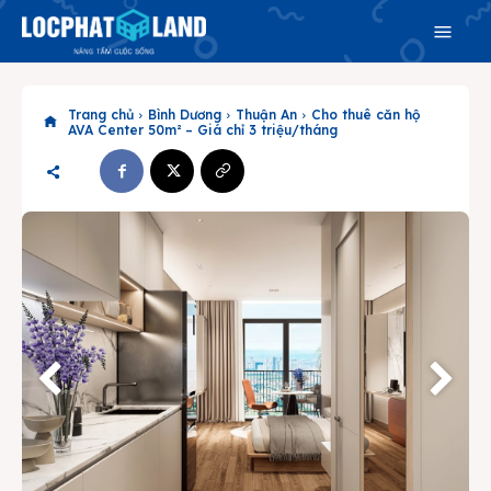
Trang chủ
Bình Dương
Thuận An
Cho thuê căn hộ
AVA Center 50m² – Giá chỉ 3 triệu/tháng
Search
Search
Phiên bản cập nhật V3
& tìm kiếm nhanh chóng hơn
Trang chủ
Dự án
Mua bán