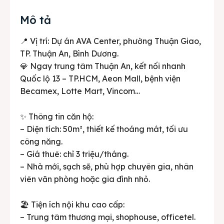
Mô tả
📍 Vị trí: Dự án AVA Center, phường Thuận Giao,
TP. Thuận An, Bình Dương.
💎 Ngay trung tâm Thuận An, kết nối nhanh
Quốc lộ 13 – TP.HCM, Aeon Mall, bệnh viện
Becamex, Lotte Mart, Vincom…
✨ Thông tin căn hộ:
– Diện tích: 50m², thiết kế thoáng mát, tối ưu
công năng.
– Giá thuê: chỉ 3 triệu/tháng.
– Nhà mới, sạch sẽ, phù hợp chuyên gia, nhân
viên văn phòng hoặc gia đình nhỏ.
🏖️ Tiện ích nội khu cao cấp:
– Trung tâm thương mại, shophouse, officetel.