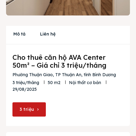
Cho thuê
Thị trường
Mô tả
Liên hệ
Liên hệ
Cho thuê căn hộ AVA Center
Search
50m² – Giá chỉ 3 triệu/tháng
Phường Thuận Giao, TP Thuận An, tỉnh Bình Dương
3 triệu/tháng
50 m2
Nội thất cơ bản
29/08/2025
3 triệu