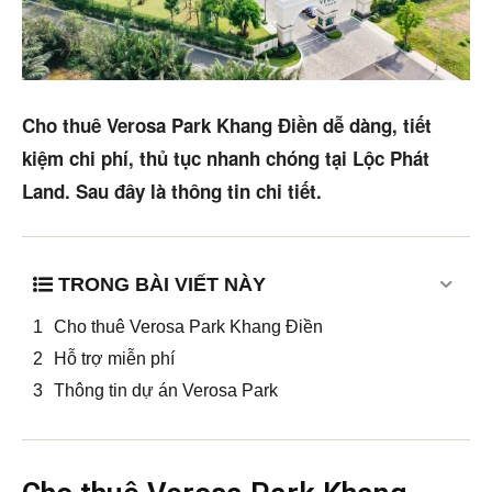
Mua bán
Cho thuê
Cho thuê Verosa Park Khang Điền dễ dàng, tiết
Thị trường
kiệm chi phí, thủ tục nhanh chóng tại Lộc Phát
Land. Sau đây là thông tin chi tiết.
Liên hệ
TRONG BÀI VIẾT NÀY
Search
Cho thuê Verosa Park Khang Điền
5/5
(1 Review)
Hỗ trợ miễn phí
Thông tin dự án Verosa Park