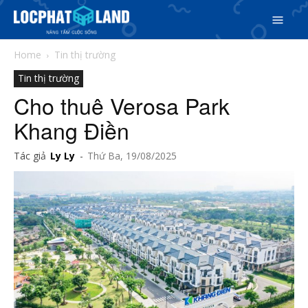
Home
Tin thị trường
Tin thị trường
Cho thuê Verosa Park
Khang Điền
Search
Tác giả
Ly Ly
-
Thứ Ba, 19/08/2025
Search
Phiên bản cập nhật V3
& tìm kiếm nhanh chóng hơn
5/5
(1 Review)
Trang chủ
Dự án