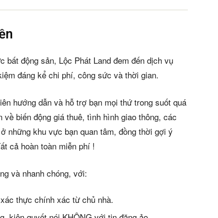
iền
ực bất động sản, Lộc Phát Land đem đến dịch vụ
kiệm đáng kể chi phí, công sức và thời gian.
iên hướng dẫn và hỗ trợ bạn mọi thứ trong suốt quá
in về biến động giá thuê, tình hình giao thông, các
 ở những khu vực bạn quan tâm, đồng thời gợi ý
ất cả hoàn toàn miễn phí !
àng và nhanh chóng, với:
 xác thực chính xác từ chủ nhà.
g, kiên quyết nói KHÔNG với tin đăng ảo.