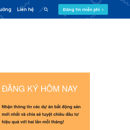
rường
Liên hệ
Đăng tin miễn phí
Search
Search
5/5
(2 Reviews)
ĐĂNG KÝ HÔM NAY
Nhận thông tin các dự án bất động sản
mới nhất và chia sẻ tuyệt chiêu đầu tư
hiệu quả với hai lần mỗi tháng!