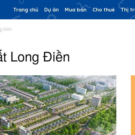
Trang chủ
Dự án
Mua bán
Cho thuê
Thị t
g Điền
ất Long Điền