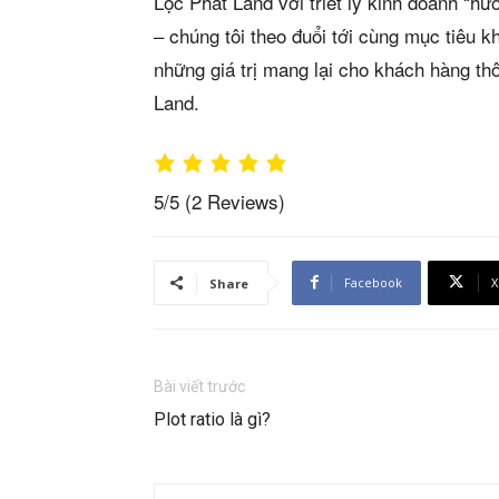
Lộc Phát Land với triết lý kinh doanh “h
– chúng tôi theo đuổi tới cùng mục tiêu k
những giá trị mang lại cho khách hàng t
Land.
5/5
(2 Reviews)
Facebook
X
Share
Bài viết trước
Plot ratio là gì?