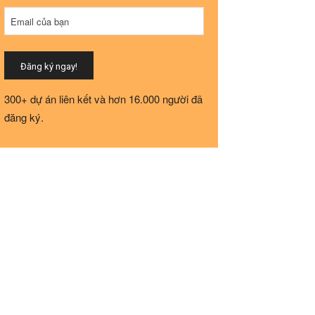
Email của bạn
Đăng ký ngay!
Your
300+ dự án liên kết và hơn 16.000 người đã
Website
*
đăng ký.