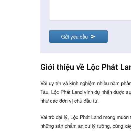
Mua b
Cho t
Thị tr
Gửi yêu cầu
Liên h
Email
Address
*
Giới thiệu về Lộc Phát La
5/5
(2 Review
Với uy tín và kinh nghiệm nhiều năm phân
Tàu, Lộc Phát Land vinh dự nhận được sự
như các đơn vị chủ đầu tư.
Vai trò đại lý, Lộc Phát Land mong muốn
những sản phẩm an cư lý tưởng, cùng xây