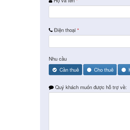
Họ và tên
*
Điện thoại
*
Nhu cầu
Cần thuê
Cho thuê
Phiê
& tìm k
Quý khách muốn được hỗ trợ về:
Trang
Dự án