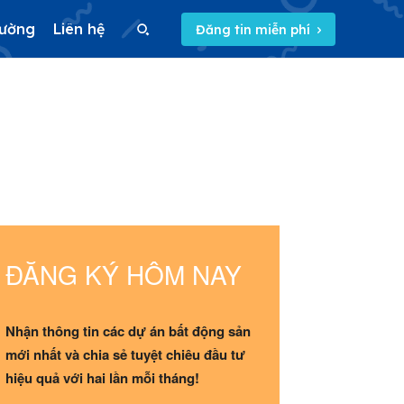
rường
Liên hệ
Đăng tin miễn phí
Search
Search
5/5
(1 Review)
ĐĂNG KÝ HÔM NAY
Nhận thông tin các dự án bất động sản
mới nhất và chia sẻ tuyệt chiêu đầu tư
hiệu quả với hai lần mỗi tháng!