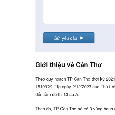
Mua b
Cho t
Thị tr
Liên h
Gửi yêu cầu
Giới thiệu về Cần Thơ
5/5
(1 Review
Theo quy hoạch TP Cần Thơ thời kỳ 2021 
1519/QĐ-TTg ngày 2/12/2023 của Thủ tướ
đến tầm đô thị Châu Á.
Theo đó, TP Cần Thơ sẽ có 3 vùng hành 