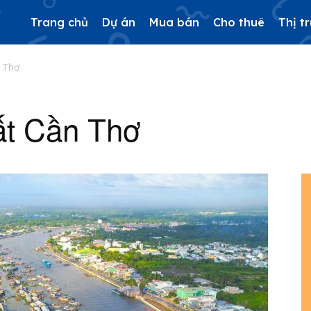
Trang chủ
Dự án
Mua bán
Cho thuê
Thị t
n Thơ
ất Cần Thơ