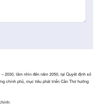
án
huê
ường
ệ
)
– 2030, tầm nhìn đến năm 2050, tại Quyết định số
ng chính phủ, mục tiêu phát triển Cần Thơ hướng
chính: