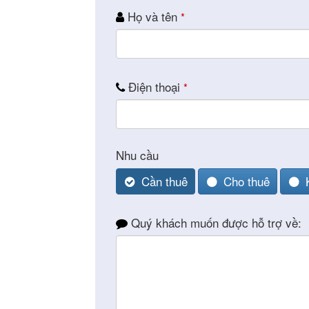
Email
Họ và tên
*
*
Điện thoại
*
Nhu cầu
Phiê
Cần thuê
Cho thuê
& tìm k
Quý khách muốn được hỗ trợ về:
Trang
Dự án