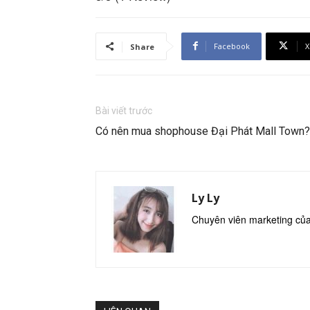
Facebook
X
Share
Bài viết trước
Có nên mua shophouse Đại Phát Mall Town?
Ly Ly
Chuyên viên marketing củ