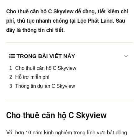
Mua bán
Cho thuê căn hộ C Skyview dễ dàng, tiết kiệm chi
phí, thủ tục nhanh chóng tại Lộc Phát Land. Sau
Cho thuê
đây là thông tin chi tiết.
Thị trường
Liên hệ
TRONG BÀI VIẾT NÀY
Cho thuê căn hộ C Skyview
Search
Hỗ trợ miễn phí
Thông tin dự án C Skyview
5/5
(1 Review)
Cho thuê căn hộ C Skyview
Với hơn 10 năm kinh nghiệm trong lĩnh vực bất động