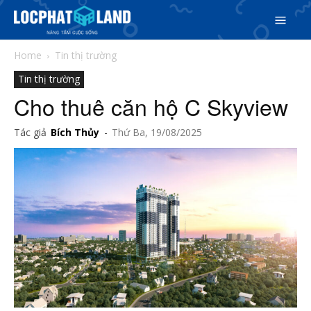
Home
Tin thị trường
Tin thị trường
Cho thuê căn hộ C Skyview
Tác giả
Bích Thủy
-
Thứ Ba, 19/08/2025
Search
Search
Phiên bản cập nhật V3
& tìm kiếm nhanh chóng hơn
5/5
(1 Review)
Trang chủ
Dự án