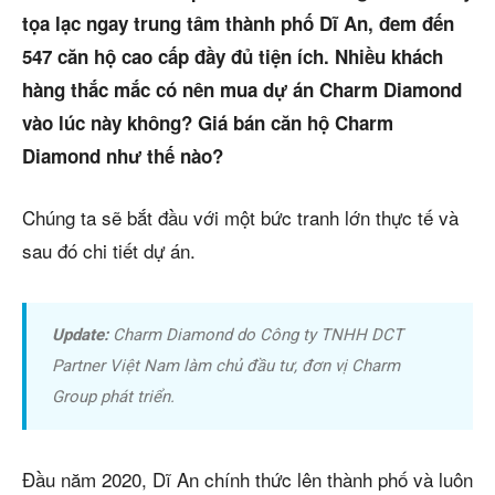
tọa lạc ngay trung tâm thành phố Dĩ An, đem đến
& tìm kiếm nhanh chóng hơn
5/5
(45 Reviews)
547 căn hộ cao cấp đầy đủ tiện ích. Nhiều khách
hàng thắc mắc có nên mua dự án Charm Diamond
Trang chủ
vào lúc này không? Giá bán căn hộ Charm
Dự án
Diamond như thế nào?
Mua bán
Chúng ta sẽ bắt đầu với một bức tranh lớn thực tế và
sau đó chi tiết dự án.
Cho thuê
Thị trường
Update:
Charm Diamond do Công ty TNHH DCT
Liên hệ
Partner Việt Nam làm chủ đầu tư, đơn vị Charm
Group phát triển.
Search
Đầu năm 2020, Dĩ An chính thức lên thành phố và luôn