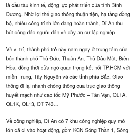
5/5
(45 Reviews)
là đầu tàu kinh tế, động lực phát triển của tỉnh Bình
Dương. Nhờ lợi thế giao thông thuận tiện, hạ tầng đồng
bộ, nhiều công trình lớn đang hoàn thành, Dĩ An thu
hút đông đảo người dân về đây an cư lập nghiệp.
Về vị trí, thành phố trẻ này nằm ngay ở trung tâm của
bốn thành phố Thủ Đức, Thuận An, Thủ Dầu Một, Biên
Hòa, đồng thời cửa ngõ quan trọng kết nối TP.HCM với
miền Trung, Tây Nguyên và các tỉnh phía Bắc. Giao
thông đi lại nhanh chóng thông qua trục giao thông
huyết mạch như cao tốc Mỹ Phước – Tân Vạn, QL1A,
QL1K, QL13, ĐT 743…
Về công nghiệp, Dĩ An có 7 khu công nghiệp quy mô
lớn đã đi vào hoạt động, gồm KCN Sóng Thần 1, Sóng