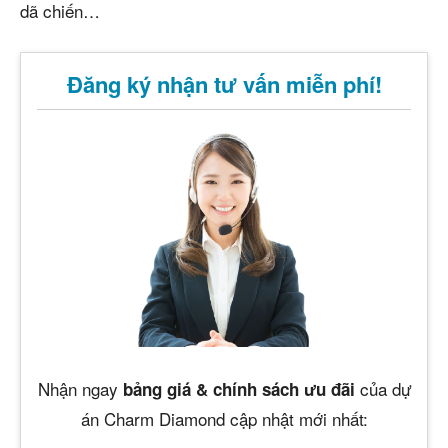
dã chiến…
Đăng ký nhận tư vấn miễn phí!
Nhận ngay
của dự
bảng giá & chính sách ưu đãi
án Charm Diamond cập nhật mới nhất: