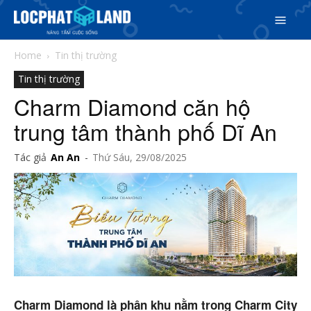
Home
Tin thị trường
Tin thị trường
Charm Diamond căn hộ
trung tâm thành phố Dĩ An
Tác giả
An An
-
Thứ Sáu, 29/08/2025
Search
Search
Phiên bản cập nhật V3
Charm Diamond là phân khu nằm trong Charm City