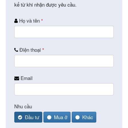
kể từ khi nhận được yêu cầu.
Họ và tên
*
Điện thoại
*
Email
Email
Nhu cầu
*
Đầu tư
Mua ở
Khác