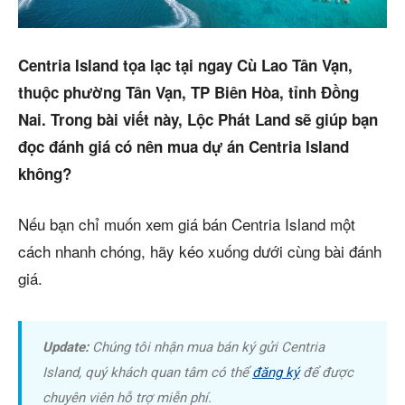
Trang chủ
Dự án
Centria Island tọa lạc tại ngay Cù Lao Tân Vạn,
thuộc phường Tân Vạn, TP Biên Hòa, tỉnh Đồng
Mua bán
Nai. Trong bài viết này, Lộc Phát Land sẽ giúp bạn
Cho thuê
đọc đánh giá có nên mua dự án Centria Island
không?
Thị trường
Nếu bạn chỉ muốn xem giá bán Centria Island một
Liên hệ
cách nhanh chóng, hãy kéo xuống dưới cùng bài đánh
giá.
Search
Update:
Chúng tôi nhận mua bán ký gửi Centria
5/5
(1 Review)
Island, quý khách quan tâm có thể
đăng ký
để được
chuyên viên hỗ trợ miễn phí.