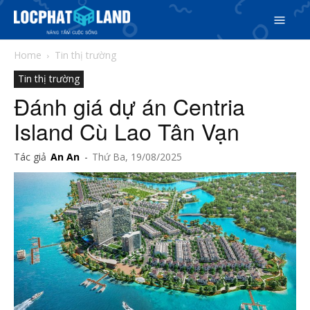
Home
Tin thị trường
Tin thị trường
Đánh giá dự án Centria
Island Cù Lao Tân Vạn
Tác giả
An An
-
Thứ Ba, 19/08/2025
Search
Search
Phiên bản cập nhật V3
& tìm kiếm nhanh chóng hơn
5/5
(1 Review)