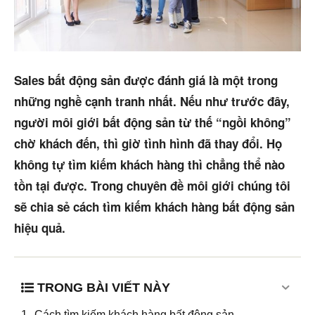
Dự án
Mua bán
Cho thuê
Sales bất động sản được đánh giá là một trong
những nghề cạnh tranh nhất. Nếu như trước đây,
Thị trường
người môi giới bất động sản từ thế “ngồi không”
Liên hệ
chờ khách đến, thì giờ tình hình đã thay đổi. Họ
không tự tìm kiếm khách hàng thì chẳng thể nào
tồn tại được. Trong chuyên đề môi giới chúng tôi
Search
sẽ chia sẻ cách tìm kiếm khách hàng bất động sản
hiệu quả.
5/5
(3 Reviews)
TRONG BÀI VIẾT NÀY
Cách tìm kiếm khách hàng bất động sản