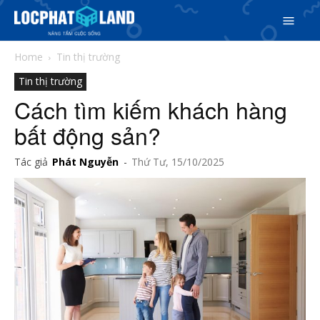
Home
Tin thị trường
Tin thị trường
Cách tìm kiếm khách hàng
bất động sản?
Tác giả
Phát Nguyễn
-
Thứ Tư, 15/10/2025
Search
Search
Phiên bản cập nhật V3
& tìm kiếm nhanh chóng hơn
5/5
(3 Reviews)
Trang chủ