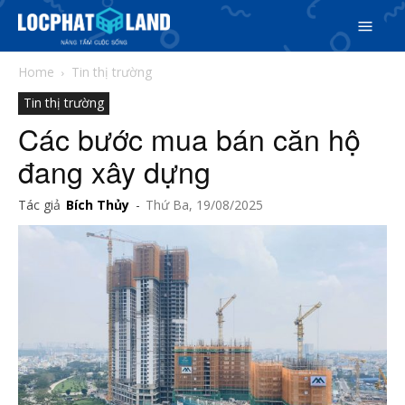
Home
Tin thị trường
Tin thị trường
Các bước mua bán căn hộ
đang xây dựng
Search
Tác giả
Bích Thủy
-
Thứ Ba, 19/08/2025
Search
Phiên bản cập nhật V3
& tìm kiếm nhanh chóng hơn
5/5
(3 Reviews)
Trang chủ
Dự án
Mua bán