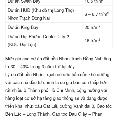
Dự án Swan Bay
16,5 tr/m
Dự án HUD (Khu đô thị Long Thọ)
2
6 – 6,7 tr/m
Nhơn Trạch Đồng Nai
2
Dự án King Bay
20 tr/m
Dự án Đại Phước Center City 2
2
16 tr/m
(KDC Đại Lộc)
Mức giá các dự án đất nền Nhơn Trạch Đồng Nai tăng
từ 30 – 40% trong 3 năm trở lại đây.
Lý do đất nền Nhơn Trạch có sức hấp dẫn khó cưỡng
với các nhà đầu tư chính là do giá bán còn thấp hơn
rất nhiều ở Thành phố Hồ Chí Minh, cộng hưởng với
hàng loạt cơ sở hạ tầng giao thông sẽ và đang được
triển khai như: cầu Cát Lái, đường Vành đai 3, Cao tốc
Bến Lức – Long Thành, Cao tốc Dầu Giây – Phan