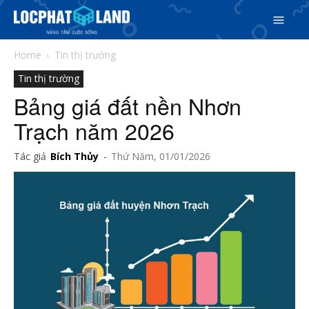
Home
Tin thị trường
Tin thị trường
Bảng giá đất nền Nhơn
Trạch năm 2026
Tác giả
Bích Thủy
-
Thứ Năm, 01/01/2026
Search
Search
Phiên bản cập nhật V3
& tìm kiếm nhanh chóng hơn
5/5
(11 Reviews)