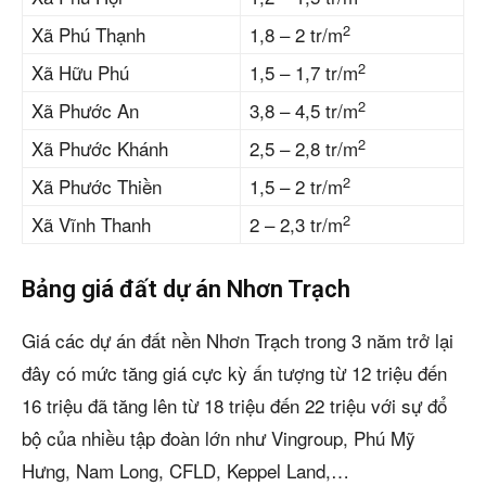
2
Xã Phú Thạnh
1,8 – 2 tr/m
2
Xã Hữu Phú
1,5 – 1,7 tr/m
2
Xã Phước An
3,8 – 4,5 tr/m
2
Xã Phước Khánh
2,5 – 2,8 tr/m
2
Xã Phước Thiền
1,5 – 2 tr/m
2
Xã Vĩnh Thanh
2 – 2,3 tr/m
Bảng giá đất dự án Nhơn Trạch
Giá các dự án đất nền Nhơn Trạch trong 3 năm trở lại
đây có mức tăng giá cực kỳ ấn tượng từ 12 triệu đến
16 triệu đã tăng lên từ 18 triệu đến 22 triệu với sự đổ
bộ của nhiều tập đoàn lớn như Vingroup, Phú Mỹ
Hưng, Nam Long, CFLD, Keppel Land,…