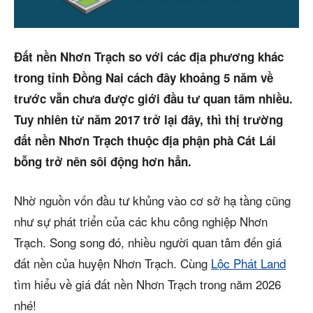
Trang chủ
Dự án
Đất nền Nhơn Trạch so với các địa phương khác
Mua bán
trong tỉnh Đồng Nai cách đây khoảng 5 năm về
trước vẫn chưa được giới đầu tư quan tâm nhiều.
Cho thuê
Tuy nhiên từ năm 2017 trở lại đây, thì thị trường
Thị trường
đất nền Nhơn Trạch thuộc địa phận phà Cát Lái
bỗng trở nên sôi động hơn hẳn.
Liên hệ
Nhờ nguồn vốn đầu tư khủng vào cơ sở hạ tầng cũng
như sự phát triển của các khu công nghiệp Nhơn
Search
Trạch. Song song đó, nhiều người quan tâm đến giá
đất nền của huyện Nhơn Trạch. Cùng
Lộc Phát Land
5/5
(11 Reviews)
tìm hiểu về giá đất nền Nhơn Trạch trong năm 2026
nhé!