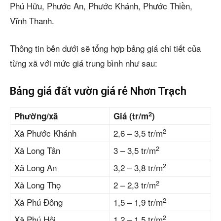
Phú Hữu, Phước An, Phước Khánh, Phước Thiền,
Vĩnh Thanh.
Thông tin bên dưới sẽ tổng hợp bảng giá chi tiết của
từng xã với mức giá trung bình như sau:
Bảng giá đất vườn giá rẻ Nhơn Trạch
2
Phường/xã
Giá (tr/m
)
2
Xã Phước Khánh
2,6 – 3,5 tr/m
2
Xã Long Tân
3 – 3,5 tr/m
2
Xã Long An
3,2 – 3,8 tr/m
2
Xã Long Thọ
2 – 2,3 tr/m
2
Xã Phú Đông
1,5 – 1,9 tr/m
2
Xã Phú Hội
1,2 – 1,5 tr/m