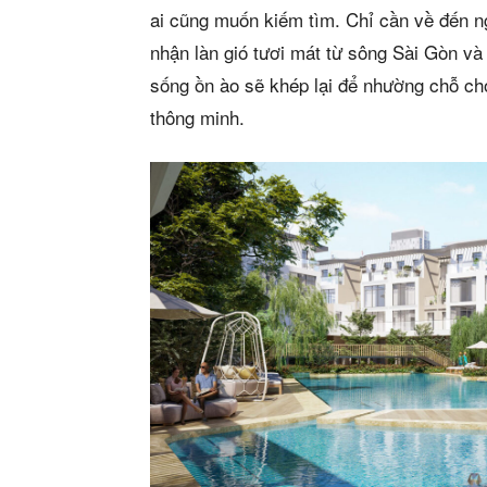
Mua b
ai cũng muốn kiếm tìm. Chỉ cần về đến n
Cho t
nhận làn gió tươi mát từ sông Sài Gòn và
sống ồn ào sẽ khép lại để nhường chỗ cho
Thị tr
thông minh.
Liên h
5/5
(2 Review