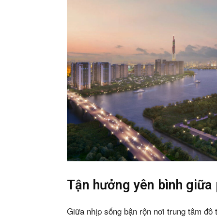
Phiê
& tìm k
Trang
Tận hưởng yên bình giữa 
Dự án
Giữa nhịp sống bận rộn nơi trung tâm đô t