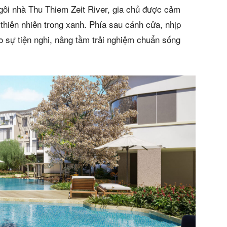
án
gôi nhà Thu Thiem Zeit River, gia chủ được cảm
huê
 thiên nhiên trong xanh. Phía sau cánh cửa, nhịp
 sự tiện nghi, nâng tầm trải nghiệm chuẩn sống
ường
ệ
s)