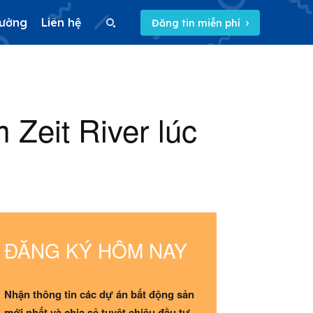
rường
Liên hệ
Đăng tin miễn phí
Search
Zeit River lúc
Search
5/5
(2 Reviews)
ĐĂNG KÝ HÔM NAY
Nhận thông tin các dự án bất động sản
mới nhất và chia sẻ tuyệt chiêu đầu tư