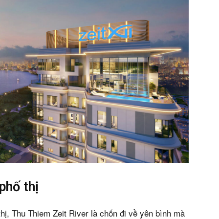
n bản cập nhật V3
iếm nhanh chóng hơn
 chủ
phố thị
hị, Thu Thiem Zeit River là chốn đi về yên bình mà