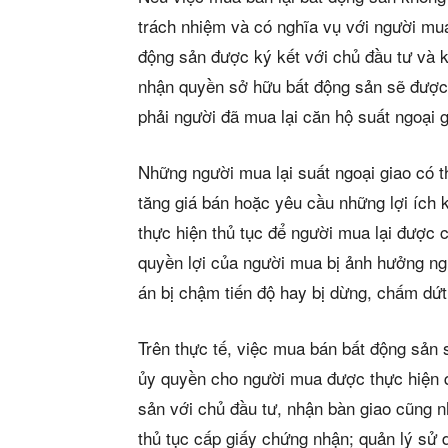
trách nhiệm và có nghĩa vụ với người mua
động sản được ký kết với chủ đầu tư và
nhận quyền sở hữu bất động sản sẽ được
phải người đã mua lại căn hộ suất ngoại g
Những người mua lại suất ngoại giao có 
tăng giá bán hoặc yêu cầu những lợi íc
thực hiện thủ tục để người mua lại được 
Phiê
quyền lợi của người mua bị ảnh hưởng ngh
& tìm k
án bị chậm tiến độ hay bị dừng, chấm dứt
Trên thực tế, việc mua bán bất động sản 
Trang
ủy quyền cho người mua được thực hiện 
Dự án
sản với chủ đầu tư, nhận bàn giao cũng 
thủ tục cấp giấy chứng nhận; quản lý sử 